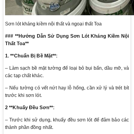
Sơn lót kháng kiềm nội thất và ngoại thất Toa
### **Hướng Dẫn Sử Dụng Sơn Lót Kháng Kiềm Nội
Thất Toa**
1. **Chuẩn Bị Bề Mặt**:
– Làm sạch bề mặt tường để loại bỏ bụi bẩn, dầu mỡ, và
các tạp chất khác.
– Nếu tường có vết nứt hay lỗ hổng, cần xử lý và trét bít
trước khi sơn lót.
2 **Khuấy Đều Sơn**:
– Trước khi sử dụng, khuấy đều sơn lót để đảm bảo các
thành phần đồng nhất.