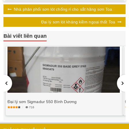
Nhà phân phối sơn lót chống rỉ cho sắt hãng sơn Toa
Đại lý sơn lót kháng kiềm ngoại thất Toa
Bài viết liên quan
Đại lý sơn Sigmadur 550 Bình Dương
Đ
716