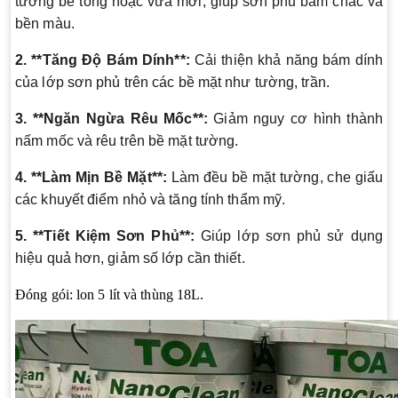
tường bê tông hoặc vữa mới, giúp sơn phủ bám chắc và
bền màu.
2. **Tăng Độ Bám Dính**:
Cải thiện khả năng bám dính
của lớp sơn phủ trên các bề mặt như tường, trần.
3. **Ngăn Ngừa Rêu Mốc**:
Giảm nguy cơ hình thành
nấm mốc và rêu trên bề mặt tường.
4. **Làm Mịn Bề Mặt**:
Làm đều bề mặt tường, che giấu
các khuyết điểm nhỏ và tăng tính thẩm mỹ.
5. **Tiết Kiệm Sơn Phủ**:
Giúp lớp sơn phủ sử dụng
hiệu quả hơn, giảm số lớp cần thiết.
Đóng gói: lon 5 lít và thùng 18L.