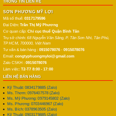
THÔNG TIN LIÊN HỆ
SƠN PHƯƠNG MỸ LỢI
Mã số thuế:
0317179596
Đại Diện:
Trần Thị Mỹ Phương
Cơ quan cấp:
Chi cục thuế Quận Bình Tân
Trụ sở chính:
68 Nguyễn Văn Săng, P. Tân Sơn Nhì
,
Tân Phú
,
TP HCM
,
700000
,
Việt Nam
Tư vấn & bán hàng :
0915078076
-
0915078076
Email:
congtyphuongmyloi@gmail.com
Zalo CSKH :
0915078076
Làm việc:
T2-T7 8:00 - 17:00
LIÊN HỆ BÁN HÀNG
Kỹ Thuật: 0834179885 (Zalo)
Ms. Thơm: 0976407578 (Zalo)
Ms. Mỹ Phương: 0979145802 (Zalo)
Ms. Phương: 0703446967 (Zalo)
Ms. Bích: 0378963505 (Zalo)
Kỹ Thuật: 0903179885 (Zalo)