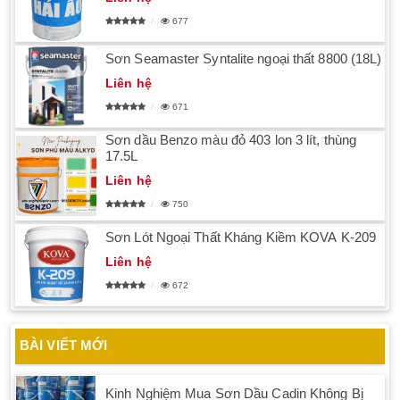
677
Sơn Seamaster Syntalite ngoại thất 8800 (18L)
Liên hệ
671
Sơn dầu Benzo màu đỏ 403 lon 3 lít, thùng
17.5L
Liên hệ
750
Sơn Lót Ngoại Thất Kháng Kiềm KOVA K-209
Liên hệ
672
BÀI VIẾT MỚI
Kinh Nghiệm Mua Sơn Dầu Cadin Không Bị