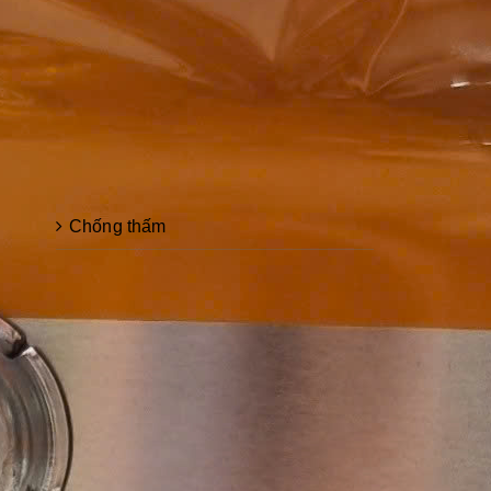
Sơn epoxy Á Đông
Sơn chống rỉ Sumo
CHỦNG LOẠI SƠN
Bột trét tường
Chống thấm
Sơn epoxy cho sắt thép
Sơn dầu
Sơn kẻ vạch
Sơn chống rỉ
Sơn chịu nhiệt