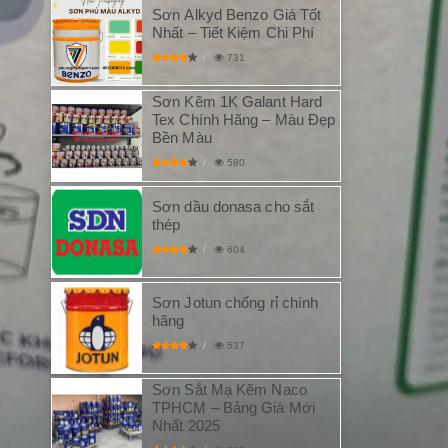
Sơn Alkyd Benzo Giá Tốt
Nhất – Tiết Kiệm Chi Phí
731
Sơn Kẽm 1K Galant Hard
Tex Chính Hãng – Màu Đẹp
Bền Màu
580
Sơn dầu donasa cho sắt
thép
604
Sơn Jotun chống rỉ chính
hãng
537
Sơn Sắt Mạ Kẽm Naco
TPHCM – Bảng Giá Mới
Nhất 2025