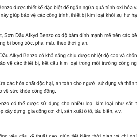
nzo được thiết kế đặc biệt để ngăn ngừa quá trình oxi hóa 
 này giúp bảo vệ các công trình, thiết bị kim loại khỏi sự hư hạ
ệt, Sơn Dầu Alkyd Benzo có độ bám dính mạnh mẽ trên các bề
g bị bong tróc, phai màu theo thời gian.
ầu Alkyd Benzo có khả năng chịu được nhiệt độ cao và chống
o vệ các thiết bị, kết cấu kim loại trong môi trường công n
 các hóa chất độc hại, an toàn cho người sử dụng và thân t
ảo vệ sức khỏe cộng đồng.
zo có thể được sử dụng cho nhiều loại kim loại như sắt, t
xây dựng, gia công cơ khí, sản xuất ô tô, tàu biển, v.v.
ng yêu cầu kỹ thuật cao, giúp tiết kiệm thời gian và chi ph