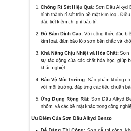
Chống Rỉ Sét Hiệu Quả:
Sơn Dầu Alkyd Be
hình thành rỉ sét trên bề mặt kim loại. Điều
dài, tiết kiệm chi phí bảo trì.
Độ Bám Dính Cao:
Với công thức đặc bi
kim loại, đảm bảo lớp sơn bền chắc và khôn
Khả Năng Chịu Nhiệt và Hóa Chất:
Sơn D
sự tác động của các chất hóa học, giúp bả
khắc nghiệt.
Bảo Vệ Môi Trường:
Sản phẩm không chứa
với môi trường, đáp ứng các tiêu chuẩn b
Ứng Dụng Rộng Rãi:
Sơn Dầu Alkyd Ben
nhôm, và các bề mặt khác trong công nghiệp 
Ưu Điểm Của Sơn Dầu Alkyd Benzo
Dễ Dàng Thi Công:
Sơn dễ thi công, khô