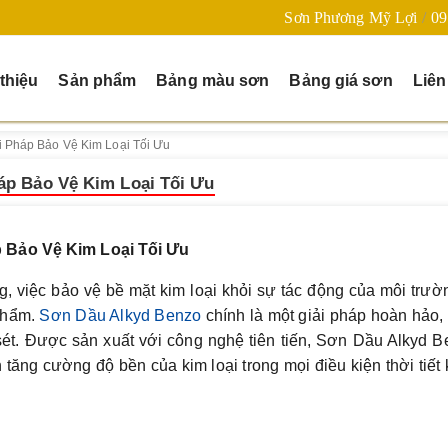
Sơn Phương Mỹ Lợi
09
 thiệu
Sản phẩm
Bảng màu sơn
Bảng giá sơn
Liên
i Pháp Bảo Vệ Kim Loại Tối Ưu
áp Bảo Vệ Kim Loại Tối Ưu
p Bảo Vệ Kim Loại Tối Ưu
, việc bảo vệ bề mặt kim loại khỏi sự tác động của môi trườ
phẩm.
Sơn Dầu Alkyd Benzo
chính là một giải pháp hoàn hảo,
 sét. Được sản xuất với công nghệ tiên tiến, Sơn Dầu Alkyd 
tăng cường độ bền của kim loại trong mọi điều kiện thời tiết