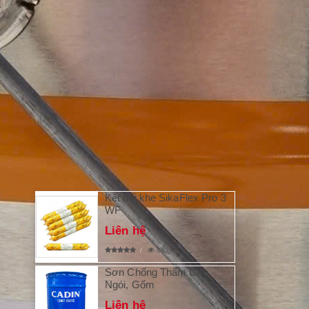
Sơn chống nóng
Sơn nước nội thất
Sơn nước ngoại thất
Sơn tàu biển
Phụ kiện sơn
SẢN PHẨM MỚI
Kết nối khe SikaFlex Pro 3
WF
Liên hệ
683
Sơn Chống Thấm Cho
Ngói, Gốm
Liên hệ