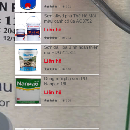
691
Sơn alkyd phủ Thế Hệ Mới
màu xanh cỏ úa AC3752
Liên hệ
734
Sơn đá Hòa Bình hoàn thiện
mã HDG211.311
Liên hệ
648
Dung môi pha sơn PU
Nanpao 18L
Liên hệ
659
BÀI VIẾT MỚI