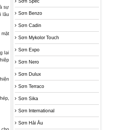
Sơn Spec
và sự
Sơn Benzo
i lâu
Sơn Cadin
 mặt
Sơn Mykolor Touch
Sơn Expo
 lại
ghiệp
Sơn Nero
Sơn Dulux
hiện
Sơn Terraco
hép,
Sơn Sika
Sơn International
Sơn Hải Âu
í cho