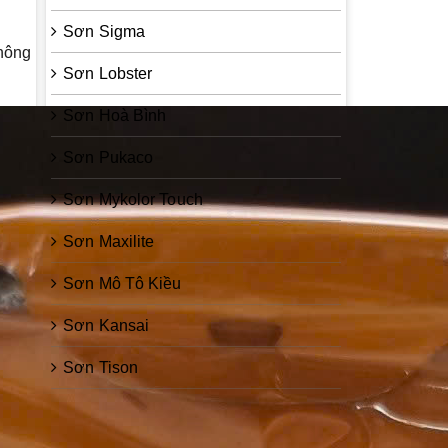
Sơn Sigma
thông
Sơn Lobster
Sơn Hoà Bình
Sơn Pukaco
Sơn Mykolor Touch
Sơn Maxilite
Sơn Mô Tô Kiều
Sơn Kansai
Sơn Tison
Sơn Zinc Guard