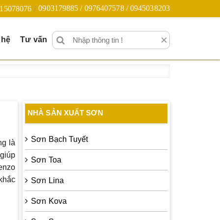
0903179885 / 0976407578 / 0945038203
15078076
×
 hệ
Tư vấn
NHÀ SẢN XUẤT SƠN
Sơn Bạch Tuyết
ng là
 giúp
Sơn Toa
Benzo
 khắc
Sơn Lina
Sơn Kova