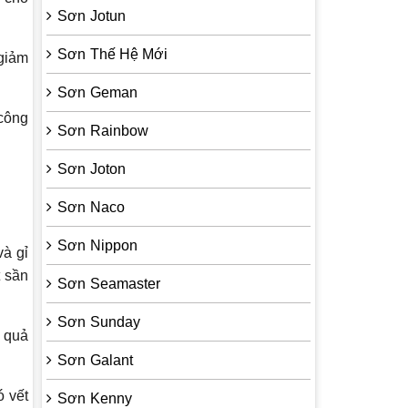
Sơn Jotun
Sơn Thế Hệ Mới
 giảm
Sơn Geman
công
Sơn Rainbow
Sơn Joton
Sơn Naco
Sơn Nippon
và gỉ
t sần
Sơn Seamaster
Sơn Sunday
 quả
Sơn Galant
ó vết
Sơn Kenny