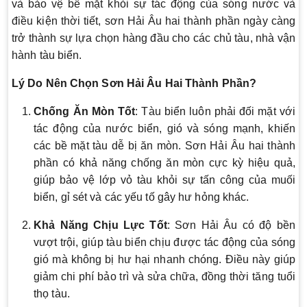
và bảo vệ bề mặt khỏi sự tác động của sóng nước và
điều kiện thời tiết, sơn Hải Âu hai thành phần ngày càng
trở thành sự lựa chọn hàng đầu cho các chủ tàu, nhà vận
hành tàu biển.
Lý Do Nên Chọn Sơn Hải Âu Hai Thành Phần?
Chống Ăn Mòn Tốt
: Tàu biển luôn phải đối mặt với
tác động của nước biển, gió và sóng mạnh, khiến
các bề mặt tàu dễ bị ăn mòn. Sơn Hải Âu hai thành
phần có khả năng chống ăn mòn cực kỳ hiệu quả,
giúp bảo vệ lớp vỏ tàu khỏi sự tấn công của muối
biển, gỉ sét và các yếu tố gây hư hỏng khác.
Khả Năng Chịu Lực Tốt
: Sơn Hải Âu có độ bền
vượt trội, giúp tàu biển chịu được tác động của sóng
gió mà không bị hư hại nhanh chóng. Điều này giúp
giảm chi phí bảo trì và sửa chữa, đồng thời tăng tuổi
thọ tàu.