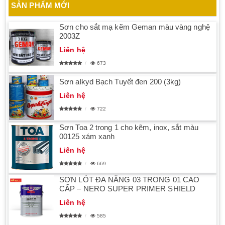
SẢN PHẨM MỚI
Sơn cho sắt mạ kẽm Geman màu vàng nghệ
2003Z
Liên hệ
673
Sơn alkyd Bạch Tuyết đen 200 (3kg)
Liên hệ
722
Sơn Toa 2 trong 1 cho kẽm, inox, sắt màu
00125 xám xanh
Liên hệ
669
SƠN LÓT ĐA NĂNG 03 TRONG 01 CAO
CẤP – NERO SUPER PRIMER SHIELD
Liên hệ
585