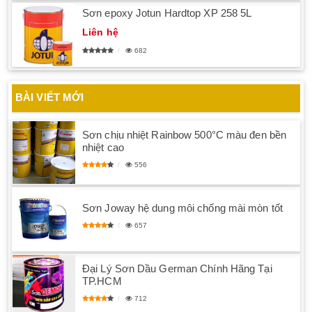
Sơn epoxy Jotun Hardtop XP 258 5L
Liên hệ
682
BÀI VIẾT MỚI
Sơn chịu nhiệt Rainbow 500°C màu đen bền
nhiệt cao
556
Sơn Joway hệ dung môi chống mài mòn tốt
657
Đại Lý Sơn Dầu German Chính Hãng Tại
TP.HCM
712