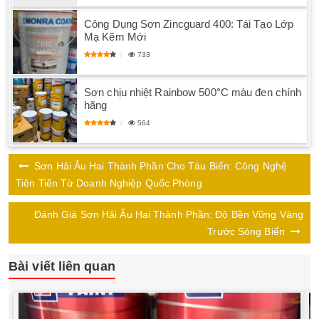
Công Dụng Sơn Zincguard 400: Tái Tạo Lớp
Mạ Kẽm Mới
733
Sơn chịu nhiệt Rainbow 500°C màu đen chính
hãng
564
Sơn Hải Âu Hai Thành Phần Cho Tàu Biển: Công Nghệ
Tiên Tiến Từ Doanh Nghiệp Quốc Phòng
Đánh Giá Sơn Hải Âu Hai Thành Phần: Độ Bền Vững Vàng
Trước Sóng Biển
Bài viết liên quan