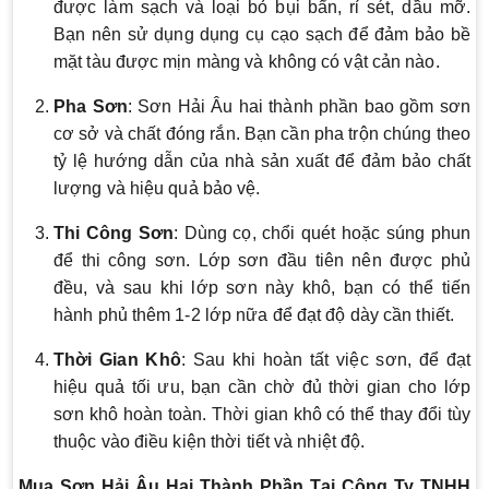
được làm sạch và loại bỏ bụi bẩn, rỉ sét, dầu mỡ.
Bạn nên sử dụng dụng cụ cạo sạch để đảm bảo bề
mặt tàu được mịn màng và không có vật cản nào.
Pha Sơn
: Sơn Hải Âu hai thành phần bao gồm sơn
cơ sở và chất đóng rắn. Bạn cần pha trộn chúng theo
tỷ lệ hướng dẫn của nhà sản xuất để đảm bảo chất
lượng và hiệu quả bảo vệ.
Thi Công Sơn
: Dùng cọ, chổi quét hoặc súng phun
để thi công sơn. Lớp sơn đầu tiên nên được phủ
đều, và sau khi lớp sơn này khô, bạn có thể tiến
hành phủ thêm 1-2 lớp nữa để đạt độ dày cần thiết.
Thời Gian Khô
: Sau khi hoàn tất việc sơn, để đạt
hiệu quả tối ưu, bạn cần chờ đủ thời gian cho lớp
sơn khô hoàn toàn. Thời gian khô có thể thay đổi tùy
thuộc vào điều kiện thời tiết và nhiệt độ.
Mua Sơn Hải Âu Hai Thành Phần Tại Công Ty TNHH