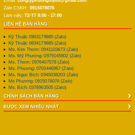
Email:
congtyphuongmyloi@gmail.com
Zalo CSKH :
0915078076
Làm việc:
T2-T7 8:00 - 17:00
LIÊN HỆ BÁN HÀNG
Kỹ Thuật: 0903179885 (Zalo)
Kỹ Thuật: 0834179885 (Zalo)
Ms. Kim Thơm: 0941103673 (Zalo)
Ms. Mỹ Phương: 0979145802 (Zalo)
Ms. Thơm: 0976407578 (Zalo)
Ms. Phương: 0703446967 (Zalo)
Ms. Ngọc Bích: 0945038203 (Zalo)
Ms Phương: 0915078076 (Zalo)
Ms. Bích: 0378963505 (Zalo)
CHÍNH SÁCH BÁN HÀNG
ĐƯỢC XEM NHIỀU NHẤT