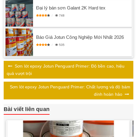
Đại lý bán sơn Galant 2K Hard tex
748
Báo Giá Jotun Công Nghiệp Mới Nhất 2026
535
Sơn lót epoxy Jotun Penguard Primer: Độ bền cao, hiệu
quả vượt trội
Sơn lót epoxy Jotun Penguard Primer: Chất lượng và độ bám
dính hoàn hảo
Bài viết liên quan