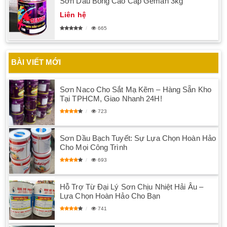
Sơn Dầu Bóng Cao Cấp Geman 3kg
Liên hệ
665
BÀI VIẾT MỚI
Sơn Naco Cho Sắt Mạ Kẽm – Hàng Sẵn Kho
Tại TPHCM, Giao Nhanh 24H!
723
Sơn Dầu Bạch Tuyết: Sự Lựa Chọn Hoàn Hảo
Cho Mọi Công Trình
693
Hỗ Trợ Từ Đại Lý Sơn Chịu Nhiệt Hải Âu –
Lựa Chọn Hoàn Hảo Cho Bạn
741