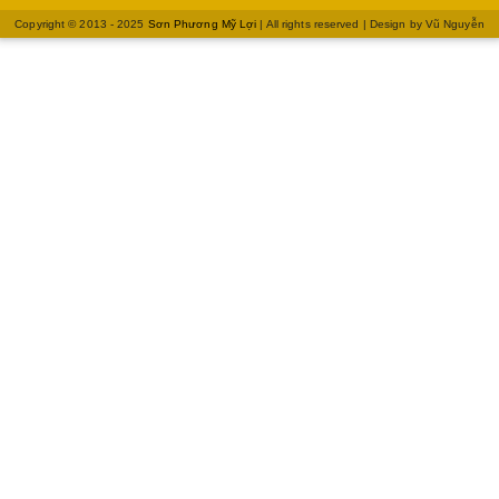
Copyright © 2013 - 2025
Sơn Phương Mỹ Lợi
| All rights reserved | Design by
Vũ Nguyễn