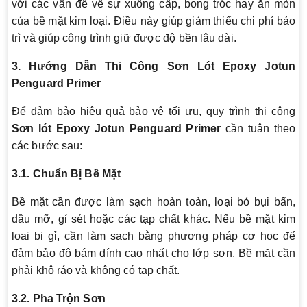
với các vấn đề về sự xuống cấp, bong tróc hay ăn mòn
của bề mặt kim loại. Điều này giúp giảm thiểu chi phí bảo
trì và giúp công trình giữ được độ bền lâu dài.
3. Hướng Dẫn Thi Công Sơn Lót Epoxy Jotun
Penguard Primer
Để đảm bảo hiệu quả bảo vệ tối ưu, quy trình thi công
Sơn lót Epoxy Jotun Penguard Primer
cần tuân theo
các bước sau:
3.1. Chuẩn Bị Bề Mặt
Bề mặt cần được làm sạch hoàn toàn, loại bỏ bụi bẩn,
dầu mỡ, gỉ sét hoặc các tạp chất khác. Nếu bề mặt kim
loại bị gỉ, cần làm sạch bằng phương pháp cơ học để
đảm bảo độ bám dính cao nhất cho lớp sơn. Bề mặt cần
phải khô ráo và không có tạp chất.
3.2. Pha Trộn Sơn