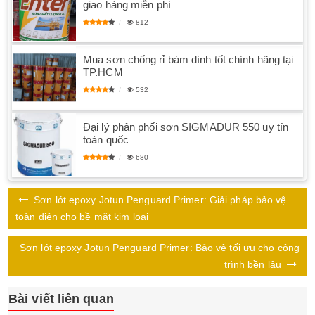
giao hàng miễn phí
812
Mua sơn chống rỉ bám dính tốt chính hãng tại
TP.HCM
532
Đại lý phân phối sơn SIGMADUR 550 uy tín
toàn quốc
680
Sơn lót epoxy Jotun Penguard Primer: Giải pháp bảo vệ
toàn diện cho bề mặt kim loại
Sơn lót epoxy Jotun Penguard Primer: Bảo vệ tối ưu cho công
trình bền lâu
Bài viết liên quan