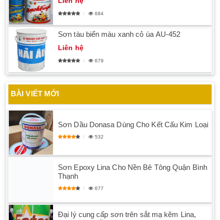
Liên hệ
684
Sơn tàu biển màu xanh cỏ úa AU-452
Liên hệ
679
BÀI VIẾT MỚI
Sơn Dầu Donasa Dùng Cho Kết Cấu Kim Loại
532
Sơn Epoxy Lina Cho Nền Bê Tông Quận Bình
Thạnh
677
Đại lý cung cấp sơn trên sắt mạ kẽm Lina,