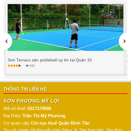
S
Sơn Terraco sân pickleball uy tín tại Quận 10
T
632
THÔNG TIN LIÊN HỆ
SƠN PHƯƠNG MỸ LỢI
Mã số thuế:
0317179596
Đại Diện:
Trần Thị Mỹ Phương
Cơ quan cấp:
Chi cục thuế Quận Bình Tân
Trụ sở chính:
68 Nguyễn Văn Săng, P. Tân Sơn Nhì
,
Tân Phú
,