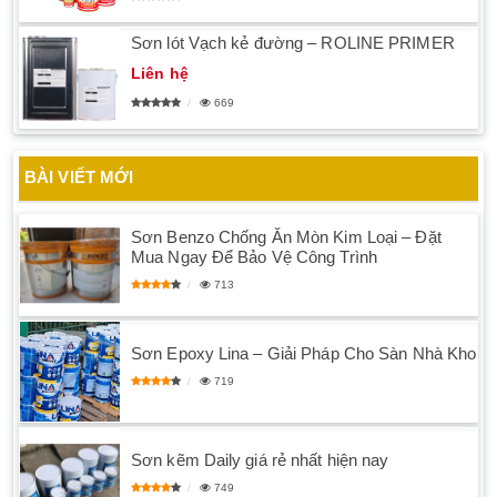
Sơn lót Vạch kẻ đường – ROLINE PRIMER
Liên hệ
669
BÀI VIẾT MỚI
Sơn Benzo Chống Ăn Mòn Kim Loại – Đặt
Mua Ngay Để Bảo Vệ Công Trình
713
Sơn Epoxy Lina – Giải Pháp Cho Sàn Nhà Kho
719
Sơn kẽm Daily giá rẻ nhất hiện nay
749