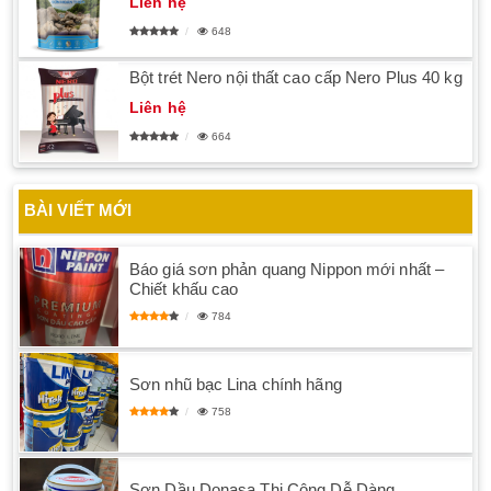
Liên hệ
648
Bột trét Nero nội thất cao cấp Nero Plus 40 kg
Liên hệ
664
BÀI VIẾT MỚI
Báo giá sơn phản quang Nippon mới nhất –
Chiết khấu cao
784
Sơn nhũ bạc Lina chính hãng
758
Sơn Dầu Donasa Thi Công Dễ Dàng