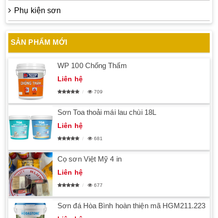
Phụ kiện sơn
SẢN PHẨM MỚI
WP 100 Chống Thấm
Liên hệ
709
Sơn Toa thoải mái lau chùi 18L
Liên hệ
681
Cọ sơn Việt Mỹ 4 in
Liên hệ
677
Sơn đá Hòa Bình hoàn thiện mã HGM211.223