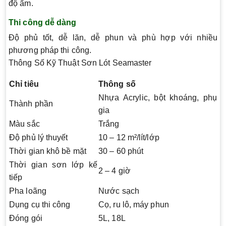
độ ẩm.
Thi công dễ dàng
Độ phủ tốt, dễ lăn, dễ phun và phù hợp với nhiều
phương pháp thi công.
Thông Số Kỹ Thuật Sơn Lót Seamaster
Chỉ tiêu
Thông số
Nhựa Acrylic, bột khoáng, phụ
Thành phần
gia
Màu sắc
Trắng
Độ phủ lý thuyết
10 – 12 m²/lít/lớp
Thời gian khô bề mặt
30 – 60 phút
Thời gian sơn lớp kế
2 – 4 giờ
tiếp
Pha loãng
Nước sạch
Dụng cụ thi công
Cọ, ru lô, máy phun
Đóng gói
5L, 18L