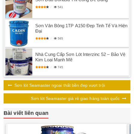
541
Sơn Vân Bông 1TP A150 Đẹp Tinh Tế Và Hiện
Đại
565
Nhà Cung Cấp Sơn Lót Interzinc 52 – Bảo Vệ
Kim Loại Mạnh Mẽ
745
Sơn lót Seamaster ngoại thất bền đẹp vượt trội
Sơn lót Seamaster giá rẻ giao hàng toàn quốc
Bài viết liên quan