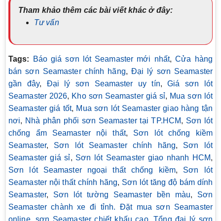
Tham khảo thêm các bài viết khác ở đây:
Tư vấn
Tags:
Báo giá sơn lót Seamaster mới nhất
,
Cửa hàng
bán sơn Seamaster chính hãng
,
Đại lý sơn Seamaster
gần đây
,
Đại lý sơn Seamaster uy tín
,
Giá sơn lót
Seamaster 2026
,
Kho sơn Seamaster giá sỉ
,
Mua sơn lót
Seamaster giá tốt
,
Mua sơn lót Seamaster giao hàng tận
nơi
,
Nhà phân phối sơn Seamaster tại TP.HCM
,
Sơn lót
chống ẩm Seamaster nội thất
,
Sơn lót chống kiềm
Seamaster
,
Sơn lót Seamaster chính hãng
,
Sơn lót
Seamaster giá sỉ
,
Sơn lót Seamaster giao nhanh HCM
,
Sơn lót Seamaster ngoại thất chống kiềm
,
Sơn lót
Seamaster nội thất chính hãng
,
Sơn lót tăng độ bám dính
Seamaster
,
Sơn lót tường Seamaster bền màu
,
Sơn
Seamaster chành xe đi tỉnh. Đặt mua sơn Seamaster
online
,
sơn Seamaster chiết khấu cao
,
Tổng đại lý sơn