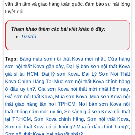
vấn tận tâm và giao hàng toàn quốc, đảm bảo sự hài lòng
tuyệt đối.
Tham khảo thêm các bài viết khác ở đây:
Tư vấn
Tags:
Bảng màu sơn nội thất Kova mới nhất
,
Cửa hàng
sơn nội thất Kova gần đây
,
Đại lý bán sơn nội thất Kova
giá sỉ tại HCM
,
Đại lý sơn Kova
,
Đại Lý Sơn Nội Thất
Kova Chính Hãng Tại Mua sơn nội thất Kova chính hãng
ở đâu uy tín?
,
Giá sơn Kova nội thất mới nhất hôm nay
,
Giá sơn nội thất Kova
,
Mua sơn Kova
,
Mua sơn Kova nội
thất giao hàng tận nơi TPHCM
,
Nơi bán sơn Kova nội
thất chống nấm mốc uy tín
,
So sánh giá sơn Kova nội thất
tại TP.HCM
,
Sơn Kova chính hãng
,
Sơn nội thất Kova
,
Sơn nội thất Kova có tốt không? Mua ở đâu chính hãng?
,
Sơn nội thất Kova loại nào tốt nhất?