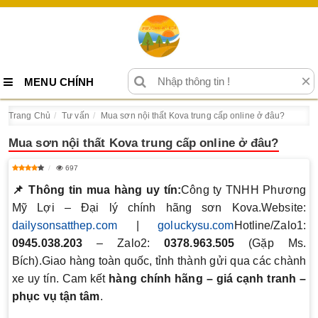
×
MENU CHÍNH
Trang Chủ
Tư vấn
Mua sơn nội thất Kova trung cấp online ở đâu?
Mua sơn nội thất Kova trung cấp online ở đâu?
697
📌 Thông tin mua hàng uy tín:
Công ty TNHH Phương
Mỹ Lợi – Đại lý chính hãng sơn Kova.Website:
dailysonsatthep.com
|
goluckysu.com
Hotline/Zalo1:
0945.038.203
– Zalo2:
0378.963.505
(Gặp Ms.
Bích).Giao hàng toàn quốc, tỉnh thành gửi qua các chành
xe uy tín. Cam kết
hàng chính hãng – giá cạnh tranh –
phục vụ tận tâm
.