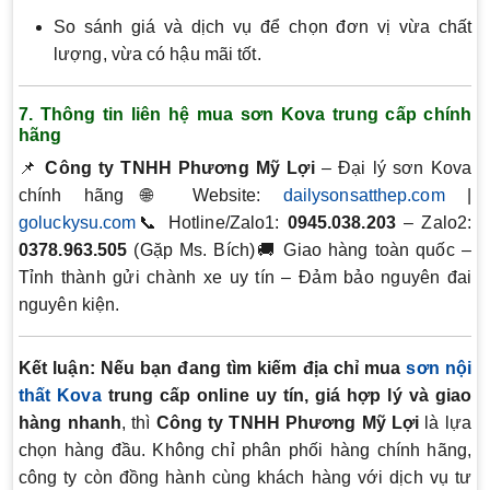
So sánh giá và dịch vụ để chọn đơn vị vừa chất
lượng, vừa có hậu mãi tốt.
7. Thông tin liên hệ mua sơn Kova trung cấp chính
hãng
📌
Công ty TNHH Phương Mỹ Lợi
– Đại lý sơn Kova
chính hãng🌐 Website:
dailysonsatthep.com
|
goluckysu.com
📞 Hotline/Zalo1:
0945.038.203
– Zalo2:
0378.963.505
(Gặp Ms. Bích)🚚 Giao hàng toàn quốc –
Tỉnh thành gửi chành xe uy tín – Đảm bảo nguyên đai
nguyên kiện.
Kết luận:
Nếu bạn đang tìm kiếm
địa chỉ mua
sơn nội
thất Kova
trung cấp online uy tín, giá hợp lý và giao
hàng nhanh
, thì
Công ty TNHH Phương Mỹ Lợi
là lựa
chọn hàng đầu. Không chỉ phân phối hàng chính hãng,
công ty còn đồng hành cùng khách hàng với dịch vụ tư