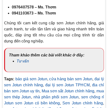
0976407578 – Ms. Thơm
0941103673 – Ms. Thơm
Chúng tôi cam kết cung cấp sơn Jotun chính hãng, giá
cạnh tranh, tư vấn tận tâm và giao hàng nhanh trên toàn
quốc, đáp ứng tốt nhu cầu của mọi công trình từ dân
dụng đến công nghiệp.
Tham khảo thêm các bài viết khác ở đây:
Tư vấn
Tags:
báo giá sơn Jotun
,
cửa hàng bán sơn Jotun
,
đại lý
sơn Jotun chính hãng
,
đại lý sơn Jotun TPHCM
,
địa chỉ
bán sơn Jotun uy tín
,
Mua sơn sắt Jotun chính hãng
,
mua
sơn thép Jotun
,
nhà phân phối sơn Jotun
,
sơn chống rỉ
Jotun sơn Jotun có bền không
,
Sơn Jotun chính hãng
,