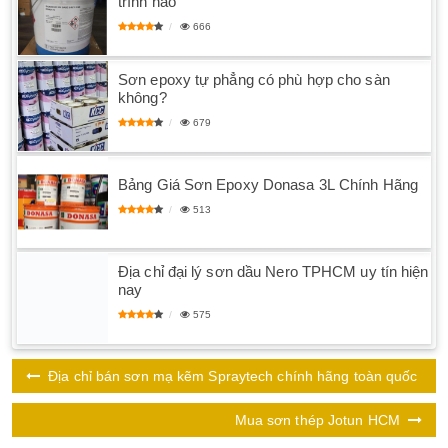
trình nào
666
Sơn epoxy tự phẳng có phù hợp cho sàn
không?
679
Bảng Giá Sơn Epoxy Donasa 3L Chính Hãng
513
Địa chỉ đại lý sơn dầu Nero TPHCM uy tín hiện
nay
575
Địa chỉ bán sơn mạ kẽm Spraytech chính hãng toàn quốc
Mua sơn thép Jotun HCM