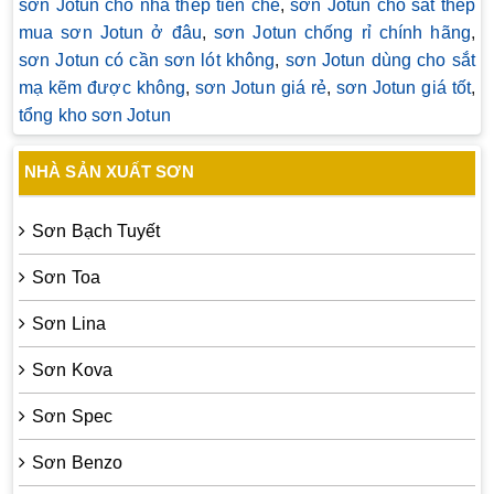
sơn Jotun cho nhà thép tiền chế
,
sơn Jotun cho sắt thép
mua sơn Jotun ở đâu
,
sơn Jotun chống rỉ chính hãng
,
sơn Jotun có cần sơn lót không
,
sơn Jotun dùng cho sắt
mạ kẽm được không
,
sơn Jotun giá rẻ
,
sơn Jotun giá tốt
,
tổng kho sơn Jotun
NHÀ SẢN XUẤT SƠN
Sơn Bạch Tuyết
Sơn Toa
Sơn Lina
Sơn Kova
Sơn Spec
Sơn Benzo