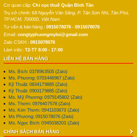
Cơ quan cấp:
Chi cục thuế Quận Bình Tân
Trụ sở chính:
68 Nguyễn Văn Săng, P. Tân Sơn Nhì
,
Tân Phú
,
TP HCM
,
700000
,
Việt Nam
Tư vấn & bán hàng :
0915078076
-
0915078076
Email:
congtyphuongmyloi@gmail.com
Zalo CSKH :
0915078076
Làm việc:
T2-T7 8:00 - 17:00
LIÊN HỆ BÁN HÀNG
Ms. Bích: 0378963505 (Zalo)
Ms. Phương: 0703446967 (Zalo)
Kỹ Thuật: 0834179885 (Zalo)
Kỹ Thuật: 0903179885 (Zalo)
Ms. Mỹ Phương: 0979145802 (Zalo)
Ms. Thơm: 0976407578 (Zalo)
Ms. Kim Thơm: 0941103673 (Zalo)
Ms Phương: 0915078076 (Zalo)
Ms. Ngọc Bích: 0945038203 (Zalo)
CHÍNH SÁCH BÁN HÀNG