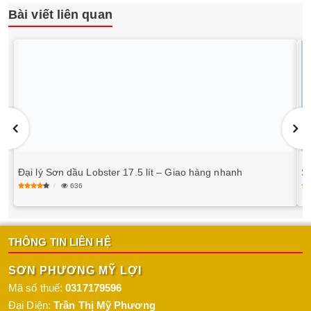
Bài viết liên quan
Đại lý Sơn dầu Lobster 17.5 lít – Giao hàng nhanh
S
636
THÔNG TIN LIÊN HỆ
SƠN PHƯƠNG MỸ LỢI
Mã số thuế:
0317179596
Đại Diện:
Trần Thị Mỹ Phương