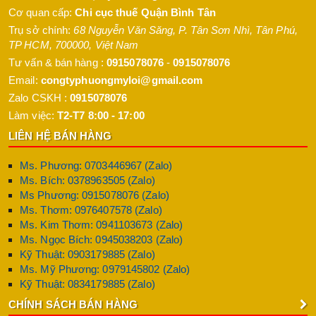
Cơ quan cấp:
Chi cục thuế Quận Bình Tân
Trụ sở chính:
68 Nguyễn Văn Săng, P. Tân Sơn Nhì
,
Tân Phú
,
TP HCM
,
700000
,
Việt Nam
Tư vấn & bán hàng :
0915078076
-
0915078076
Email:
congtyphuongmyloi@gmail.com
Zalo CSKH :
0915078076
Làm việc:
T2-T7 8:00 - 17:00
LIÊN HỆ BÁN HÀNG
Ms. Phương: 0703446967 (Zalo)
Ms. Bích: 0378963505 (Zalo)
Ms Phương: 0915078076 (Zalo)
Ms. Thơm: 0976407578 (Zalo)
Ms. Kim Thơm: 0941103673 (Zalo)
Ms. Ngọc Bích: 0945038203 (Zalo)
Kỹ Thuật: 0903179885 (Zalo)
Ms. Mỹ Phương: 0979145802 (Zalo)
Kỹ Thuật: 0834179885 (Zalo)
CHÍNH SÁCH BÁN HÀNG