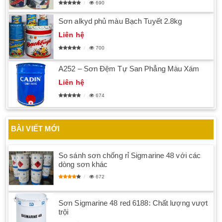
690
Sơn alkyd phủ màu Bạch Tuyết 2.8kg
Liên hệ
700
A252 – Sơn Đệm Tự San Phẳng Màu Xám
Liên hệ
674
BÀI VIẾT MỚI
So sánh sơn chống rỉ Sigmarine 48 với các
dòng sơn khác
672
Sơn Sigmarine 48 red 6188: Chất lượng vượt
trội