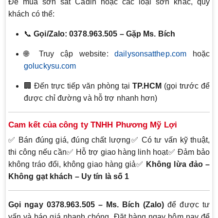
Để mua sơn sắt Cadin hoặc các loại sơn khác, quý
khách có thể:
📞
Gọi/Zalo: 0378.963.505 – Gặp Ms. Bích
🌐 Truy cập website:
dailysonsatthep.com
hoặc
goluckysu.com
🏢 Đến trực tiếp văn phòng tại
TP.HCM
(gọi trước để
được chỉ đường và hỗ trợ nhanh hơn)
Cam kết của công ty TNHH Phương Mỹ Lợi
✅ Bán đúng giá, đúng chất lượng✅ Có tư vấn kỹ thuật,
thi công nếu cần✅ Hỗ trợ giao hàng linh hoạt✅ Đảm bảo
không tráo đổi, không giao hàng giả✅
Không lừa đảo –
Không gạt khách – Uy tín là số 1
Gọi ngay 0378.963.505 – Ms. Bích (Zalo)
để được tư
vấn và báo giá nhanh chóng. Đặt hàng ngay hôm nay để