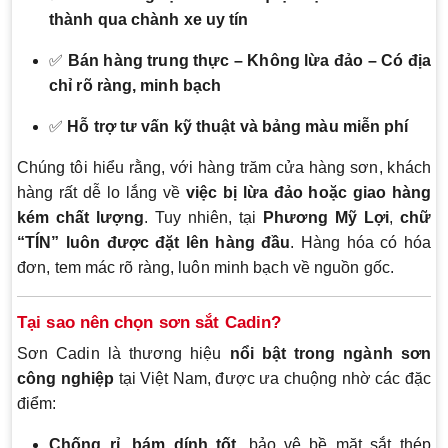
thành qua chành xe uy tín
✅
Bán hàng trung thực – Không lừa đảo – Có địa
chỉ rõ ràng, minh bạch
✅
Hỗ trợ tư vấn kỹ thuật và bảng màu miễn phí
Chúng tôi hiểu rằng, với hàng trăm cửa hàng sơn, khách
hàng rất dễ lo lắng về
việc bị lừa đảo hoặc giao hàng
kém chất lượng
. Tuy nhiên, tại
Phương Mỹ Lợi
,
chữ
“TÍN” luôn được đặt lên hàng đầu
. Hàng hóa có hóa
đơn, tem mác rõ ràng, luôn minh bạch về nguồn gốc.
Tại sao nên chọn sơn sắt Cadin?
Sơn Cadin là thương hiệu
nổi bật trong ngành sơn
công nghiệp
tại Việt Nam, được ưa chuộng nhờ các đặc
điểm:
Chống rỉ, bám dính tốt
, bảo vệ bề mặt sắt thép