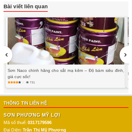
Bài viết liên quan
Sơn Naco chính hãng cho sắt mạ kẽm – Độ bám siêu đỉnh,
B
giá cực sốc!
731
THÔNG TIN LIÊN HỆ
SƠN PHƯƠNG MỸ LỢI
Mã số thuế:
0317179596
Đại Diện:
Trần Thị Mỹ Phương