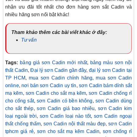
nhận ưu đãi tốt nhất cho đơn hàng sơn sắt Cadin và
nhiều hãng sơn nổi bật khác!
Tham khảo thêm các bài viết khác ở đây:
Tư vấn
Tags:
bảng giá sơn Cadin mới nhất
,
bảng màu sơn nội
thất Cadin
,
Đại lý sơn Cadin gần đây
,
đại lý sơn Cadin tại
TP HCM
,
mua sơn Cadin chính hãng
,
mua sơn Cadin
online
,
nơi bán sơn Cadin uy tín
,
sơn Cadin bám dính sắt
mạ kẽm
,
sơn Cadin cho sắt mạ kẽm
,
sơn Cadin chống rỉ
cho cổng sắt
,
sơn Cadin có bền không
,
sơn Cadin dùng
cho sắt thép
,
sơn Cadin giá bao nhiêu
,
sơn Cadin kim
loại ngoài trời
,
sơn Cadin loại nào tốt
,
sơn Cadin ngoại
thất chống thấm
,
sơn Cadin nội thất màu đẹp
,
sơn Cadin
tphcm giá rẻ
,
sơn cho sắt mạ kẽm Cadin
,
sơn chống rỉ