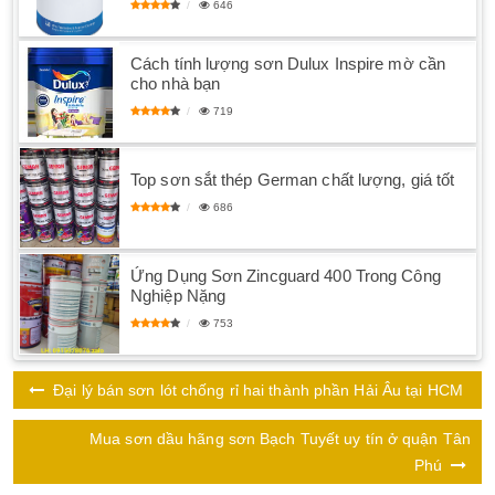
646
Cách tính lượng sơn Dulux Inspire mờ cần
cho nhà bạn
719
Top sơn sắt thép German chất lượng, giá tốt
686
Ứng Dụng Sơn Zincguard 400 Trong Công
Nghiệp Nặng
753
Đại lý bán sơn lót chống rỉ hai thành phần Hải Âu tại HCM
Mua sơn dầu hãng sơn Bạch Tuyết uy tín ở quận Tân
Phú