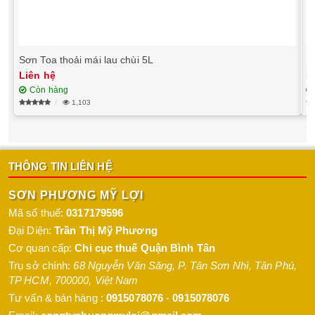
Sơn Toa thoải mái lau chùi 5L
Liên hệ
L
Còn hàng
1,103
THÔNG TIN LIÊN HỆ
SƠN PHƯƠNG MỸ LỢI
Mã số thuế:
0317179596
Đại Diện:
Trần Thị Mỹ Phương
Cơ quan cấp:
Chi cục thuế Quận Bình Tân
Trụ sở chính:
68 Nguyễn Văn Săng, P. Tân Sơn Nhì
,
Tân Phú
,
TP HCM
,
700000
,
Việt Nam
Tư vấn & bán hàng :
0915078076
-
0915078076