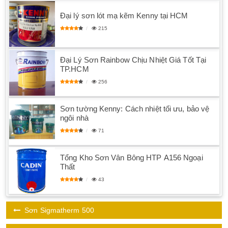
Đại lý sơn lót mạ kẽm Kenny tại HCM
215
Đại Lý Sơn Rainbow Chịu Nhiệt Giá Tốt Tại
TP.HCM
256
Sơn tường Kenny: Cách nhiệt tối ưu, bảo vệ
ngôi nhà
71
Tổng Kho Sơn Vân Bông HTP A156 Ngoại
Thất
43
Sơn Sigmatherm 500