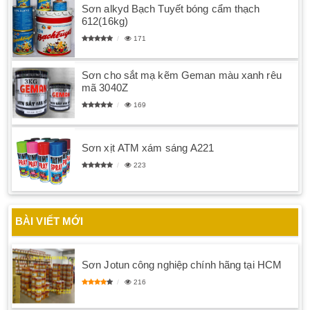
Sơn alkyd Bạch Tuyết bóng cẩm thạch
612(16kg)
171
Sơn cho sắt mạ kẽm Geman màu xanh rêu
mã 3040Z
169
Sơn xịt ATM xám sáng A221
223
BÀI VIẾT MỚI
Sơn Jotun công nghiệp chính hãng tại HCM
216