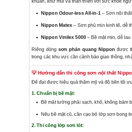
khuẩn, khử mùi và thân thiện với sức khỏe ngư
Nippon Odour-less All-in-1
– Sơn nội thấ
Nippon Matex
– Sơn phủ mịn kinh tế, dễ t
Nippon Vinilex 5000
– Bề mặt mịn, dễ lau
Riêng dòng
sơn phản quang Nippon
được th
trong các khu vực cần cảnh báo giao thông, nh
💡 Hướng dẫn thi công sơn nội thất Nippo
Để đạt được hiệu quả thẩm mỹ và độ bền tối ưu,
1. Chuẩn bị bề mặt:
Bề mặt tường phải sạch, khô, không bám b
Nếu bề mặt cũ, cần cạo bỏ lớp sơn bong tróc
2. Thi công lớp sơn lót: