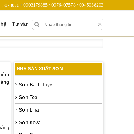
0903179885 / 0976407578 / 0945038203
15078076
×
 hệ
Tư vấn
NHÀ SẢN XUẤT SƠN
hính
hàng
Sơn Bạch Tuyết
Sơn Toa
Sơn Lina
Sơn Kova
kháng