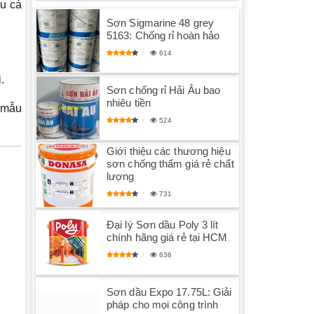
àu cá
Sơn Sigmarine 48 grey
5163: Chống rỉ hoàn hảo
614
.
Sơn chống rỉ Hải Âu bao
nhiêu tiền
 mẫu
524
Giới thiệu các thương hiệu
sơn chống thấm giá rẻ chất
lượng
731
Đại lý Sơn dầu Poly 3 lít
chính hãng giá rẻ tại HCM
636
Sơn dầu Expo 17.75L: Giải
pháp cho mọi công trình