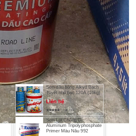
Sơn chống nóng
Sơn nước nội thất
Sơn nước ngoại thất
Sơn tàu biển
Phụ kiện sơn
SẢN PHẨM MỚI
Sơn dầu bóng Alkyd Bạch
Tuyết nhũ bạc 120A (16kg)
Liên hệ
694
Sơn Lót Chống Gỉ
Aluminum Tripolyphosphate
Primer Màu Nâu 992