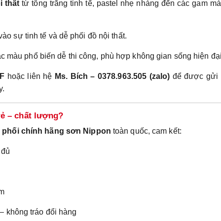
 thất
từ tông trắng tinh tế, pastel nhẹ nhàng đến các gam m
vào sự tinh tế và dễ phối đồ nội thất.
c màu phổ biến dễ thi công, phù hợp không gian sống hiện đại
DF
hoặc liên hệ
Ms. Bích – 0378.963.505 (zalo)
để được gửi
y.
rẻ – chất lượng?
n phối chính hãng sơn Nippon
toàn quốc, cam kết:
 đủ
âm
 – không tráo đổi hàng