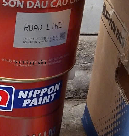
Sơn epoxy Á Đông
Sơn chống rỉ Sumo
CHỦNG LOẠI SƠN
Bột trét tường
Chống thấm
Sơn epoxy cho sắt thép
Sơn dầu
Sơn kẻ vạch
Sơn chống rỉ
Sơn chịu nhiệt