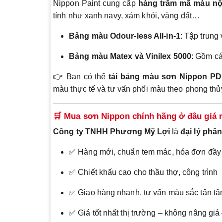
Nippon Paint cung cấp
hàng trăm mã màu nội
tính như xanh navy, xám khói, vàng đất…
Bảng màu Odour-less All-in-1
: Tập trung 
Bảng màu Matex và Vinilex 5000
: Gồm cá
👉 Bạn có thể
tải bảng màu sơn Nippon P
màu thực tế và tư vấn phối màu theo phong thủ
🛒 Mua sơn Nippon chính hãng ở đâu giá 
Công ty TNHH Phương Mỹ Lợi
là
đại lý phâ
✅ Hàng mới, chuẩn tem mác, hóa đơn đầy
✅ Chiết khấu cao cho thầu thợ, công trình
✅ Giao hàng nhanh, tư vấn màu sắc tận t
✅ Giá tốt nhất thị trường – không nâng giá