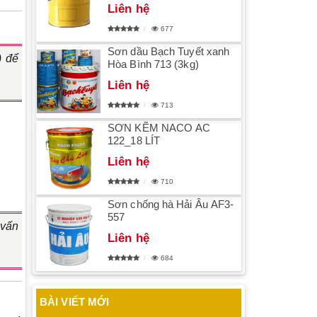
Liên hệ
677
Sơn dầu Bạch Tuyết xanh
) để
Hòa Bình 713 (3kg)
Liên hệ
713
SƠN KẼM NACO AC
122_18 LÍT
Liên hệ
710
Sơn chống hà Hải Âu AF3-
557
 vấn
Liên hệ
684
BÀI VIẾT MỚI