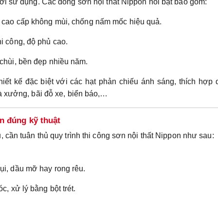
ời sử dụng. Các dòng sơn nội thất Nippon nổi bật bao gồm:
t cao cấp không mùi, chống nấm mốc hiệu quả.
hi công, độ phủ cao.
 chùi, bền đẹp nhiều năm.
iết kế đặc biệt với các hạt phản chiếu ánh sáng, thích hợp
à xưởng, bãi đỗ xe, biển báo,…
n đúng kỹ thuật
 cần tuân thủ quy trình thi công sơn nội thất Nippon như sau:
ụi, dầu mỡ hay rong rêu.
, xử lý bằng bột trét.