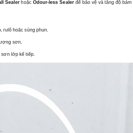
ll Sealer
hoặc
Odour-less Sealer
để bảo vệ và tăng độ bám 
ọ, rulô hoặc súng phun.
lượng sơn.
 sơn lớp kế tiếp.