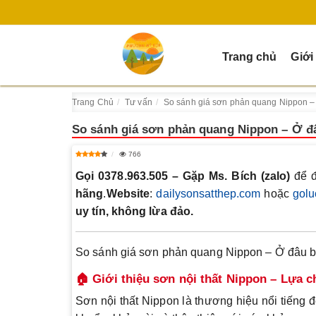
Trang chủ
Giới
Trang Chủ
Tư vấn
So sánh giá sơn phản quang Nippon –
So sánh giá sơn phản quang Nippon – Ở đ
766
Gọi 0378.963.505 – Gặp Ms. Bích (zalo)
để đ
hãng
.
Website
:
dailysonsatthep.com
hoặc
golu
uy tín, không lừa đảo.
So sánh giá sơn phản quang Nippon – Ở đâu b
🏠 Giới thiệu sơn nội thất Nippon – Lựa 
Sơn nội thất Nippon là thương hiệu nổi tiếng 