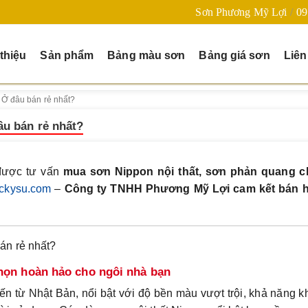
Sơn Phương Mỹ Lợi
09
 thiệu
Sản phẩm
Bảng màu sơn
Bảng giá sơn
Liên
 Ở đâu bán rẻ nhất?
âu bán rẻ nhất?
ược tư vấn
mua sơn Nippon nội thất, sơn phản quang c
ckysu.com
–
Công ty TNHH Phương Mỹ Lợi cam kết bán 
án rẻ nhất?
chọn hoàn hảo cho ngôi nhà bạn
đến từ Nhật Bản, nổi bật với độ bền màu vượt trội, khả năng 