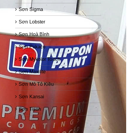
Sơn Sigma
Sơn Lobster
Sơn Hoà Bình
Sơn Pukaco
Sơn Mykolor Touch
Sơn Maxilite
Sơn Mô Tô Kiều
Sơn Kansai
Sơn Tison
Sơn Zinc Guard