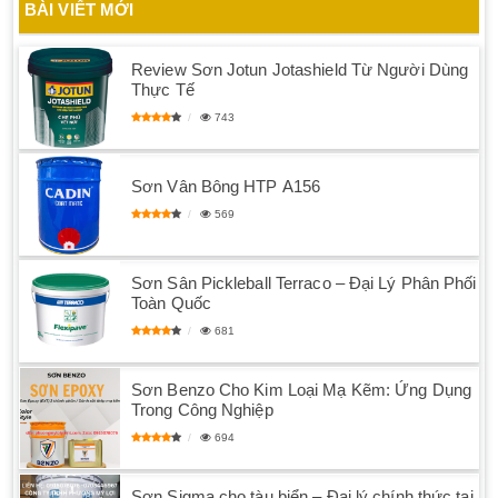
BÀI VIẾT MỚI
Review Sơn Jotun Jotashield Từ Người Dùng
Thực Tế
743
Sơn Vân Bông HTP A156
569
Sơn Sân Pickleball Terraco – Đại Lý Phân Phối
Toàn Quốc
681
Sơn Benzo Cho Kim Loại Mạ Kẽm: Ứng Dụng
Trong Công Nghiệp
694
Sơn Sigma cho tàu biển – Đại lý chính thức tại