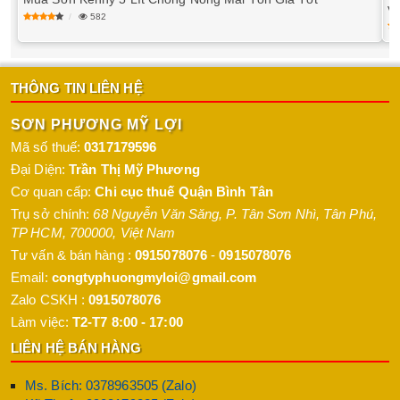
vư
582
THÔNG TIN LIÊN HỆ
SƠN PHƯƠNG MỸ LỢI
Mã số thuế:
0317179596
Đại Diện:
Trần Thị Mỹ Phương
Cơ quan cấp:
Chi cục thuế Quận Bình Tân
Trụ sở chính:
68 Nguyễn Văn Săng, P. Tân Sơn Nhì
,
Tân Phú
,
TP HCM
,
700000
,
Việt Nam
Tư vấn & bán hàng :
0915078076
-
0915078076
Email:
congtyphuongmyloi@gmail.com
Zalo CSKH :
0915078076
Làm việc:
T2-T7 8:00 - 17:00
LIÊN HỆ BÁN HÀNG
Ms. Bích: 0378963505 (Zalo)