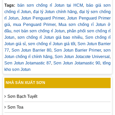
Tags:
bán sơn chống rỉ Jotun tại HCM
,
báo giá sơn
chống rỉ Jotun
,
đại lý Jotun chính hãng
,
đại lý sơn chống
rỉ Jotun
,
Jotun Penguard Primer
,
Jotun Penguard Primer
giá
,
mua Penguard Primer
,
Mua sơn chống rỉ Jotun ở
đâu
,
nơi bán sơn chống rỉ Jotun
,
phân phối sơn chống rỉ
Jotun
,
sơn chống rỉ Jotun giá bao nhiêu
,
Sơn chống rỉ
Jotun giá sỉ
,
sơn chống rỉ Jotun giá tốt
,
Sơn Jotun Barrier
77
,
Sơn Jotun Barrier 80
,
Sơn Jotun Barrier Primer
,
sơn
Jotun chống rỉ chính hãng
,
Sơn Jotun Jotacote Universal
,
Sơn Jotun Jotamastic 87
,
Sơn Jotun Jotamastic 90
,
tổng
kho sơn Jotun
NHÀ SẢN XUẤT SƠN
Sơn Bạch Tuyết
Sơn Toa