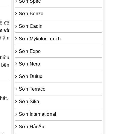
Sơn Spec
Sơn Benzo
ế để
Sơn Cadin
m và
độ ẩm
Sơn Mykolor Touch
Sơn Expo
nhiều
Sơn Nero
g bền
Sơn Dulux
Sơn Terraco
hất.
Sơn Sika
Sơn International
Sơn Hải Âu