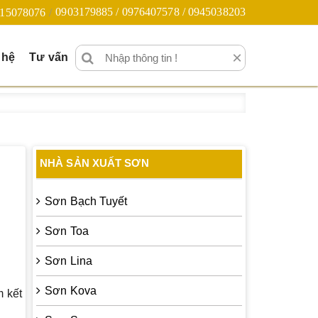
0903179885 / 0976407578 / 0945038203
15078076
×
 hệ
Tư vấn
NHÀ SẢN XUẤT SƠN
Sơn Bạch Tuyết
Sơn Toa
Sơn Lina
Sơn Kova
 kết