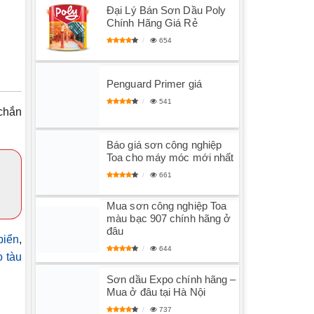
Đại Lý Bán Sơn Dầu Poly
Chính Hãng Giá Rẻ
654
Penguard Primer giá
541
chắn
Báo giá sơn công nghiệp
Toa cho máy móc mới nhất
661
Mua sơn công nghiệp Toa
màu bạc 907 chính hãng ở
đâu
biển
,
644
 tàu
Sơn dầu Expo chính hãng –
Mua ở đâu tại Hà Nội
737