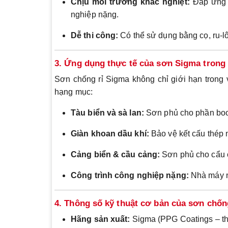
Chịu môi trường khắc nghiệt:
Đáp ứng t
nghiệp nặng.
Dễ thi công:
Có thể sử dụng bằng cọ, ru-lô
3. Ứng dụng thực tế của sơn Sigma trong
Sơn chống rỉ Sigma không chỉ giới hạn trong 
hạng mục:
Tàu biển và sà lan:
Sơn phủ cho phần boong
Giàn khoan dầu khí:
Bảo vệ kết cấu thép n
Cảng biển & cầu cảng:
Sơn phủ cho cẩu c
Công trình công nghiệp nặng:
Nhà máy nh
4. Thông số kỹ thuật cơ bản của sơn chốn
Hãng sản xuất:
Sigma (PPG Coatings – th