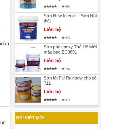
684
Sơn New Interior – Sơn Nội
thất
Liên hệ
647
 hoàn
Sơn phủ epoxy Thế Hệ Mới
màu bạc EC3691
Liên hệ
707
Sơn lót PU Rainbow cho gỗ
711
Liên hệ
674
BÀI VIẾT MỚI
 hệ: