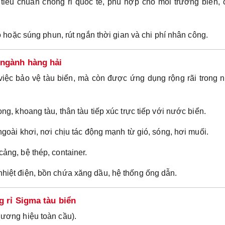
iêu chuẩn chống rỉ quốc tế, phù hợp cho môi trường biển, 
 hoặc súng phun, rút ngắn thời gian và chi phí nhân công.
 ngành hàng hải
việc bảo vệ tàu biển, mà còn được ứng dụng rộng rãi trong 
, khoang tàu, thân tàu tiếp xúc trực tiếp với nước biển.
goài khơi, nơi chịu tác động mạnh từ gió, sóng, hơi muối.
ảng, bệ thép, container.
iệt điện, bồn chứa xăng dầu, hệ thống ống dẫn.
g rỉ Sigma tàu biển
ương hiệu toàn cầu).