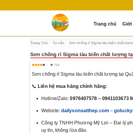
Trang chủ
Giới
Trang Chủ
Tư vấn
Sơn chống rỉ Sigma tàu biển chất lượn
Sơn chống rỉ Sigma tàu biển chất lượng tạ
713
Sơn chống rỉ Sigma tàu biển chất lượng tại Qu
📞
Liên hệ mua hàng chính hãng:
Hotline/Zalo:
0976407578 – 0941103673 
Website:
dailysonsatthep.com
–
golucky
Công ty TNHH Phương Mỹ Lợi – Đại lý phâ
uy tín, không lừa đảo.