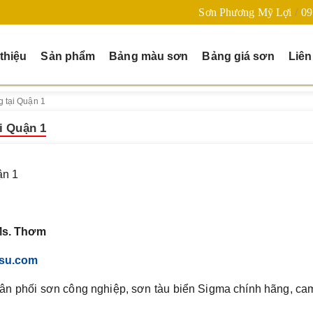
Sơn Phương Mỹ Lợi
09
 thiệu
Sản phẩm
Bảng màu sơn
Bảng giá sơn
Liên
g tại Quận 1
i Quận 1
ận 1
Ms. Thơm
su.com
n phối sơn công nghiệp, sơn tàu biển Sigma chính hãng, cam