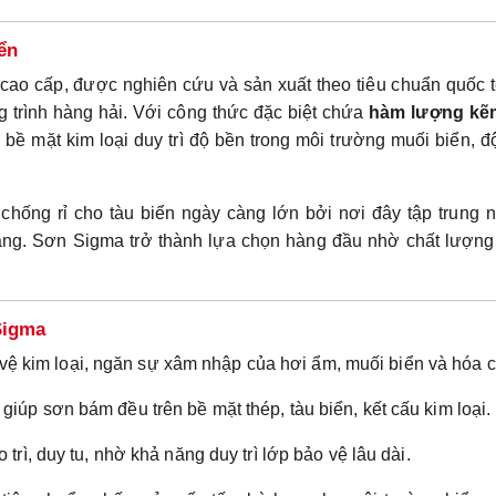
iển
ao cấp, được nghiên cứu và sản xuất theo tiêu chuẩn quốc t
g trình hàng hải. Với công thức đặc biệt chứa
hàm lượng kẽ
 bề mặt kim loại duy trì độ bền trong môi trường muối biển, 
chống rỉ cho tàu biển ngày càng lớn bởi nơi đây tập trung 
ụ cảng. Sơn Sigma trở thành lựa chọn hàng đầu nhờ chất lượn
Sigma
ệ kim loại, ngăn sự xâm nhập của hơi ẩm, muối biển và hóa c
giúp sơn bám đều trên bề mặt thép, tàu biển, kết cấu kim loại.
 trì, duy tu, nhờ khả năng duy trì lớp bảo vệ lâu dài.