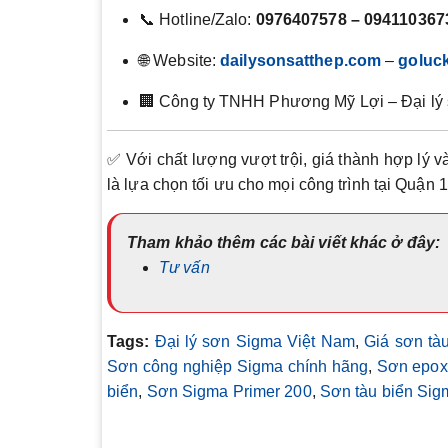
📞 Hotline/Zalo:
0976407578 – 094110367
🌐 Website:
dailysonsatthep.com
–
goluc
🏢 Công ty TNHH Phương Mỹ Lợi – Đại lý s
✅ Với chất lượng vượt trội, giá thành hợp lý 
là lựa chọn tối ưu cho mọi công trình tại Quận 
Tham khảo thêm các bài viết khác ở đây:
Tư vấn
Tags:
Đại lý sơn Sigma Việt Nam
,
Giá sơn tà
Sơn công nghiệp Sigma chính hãng
,
Sơn epox
biển
,
Sơn Sigma Primer 200
,
Sơn tàu biển Sig