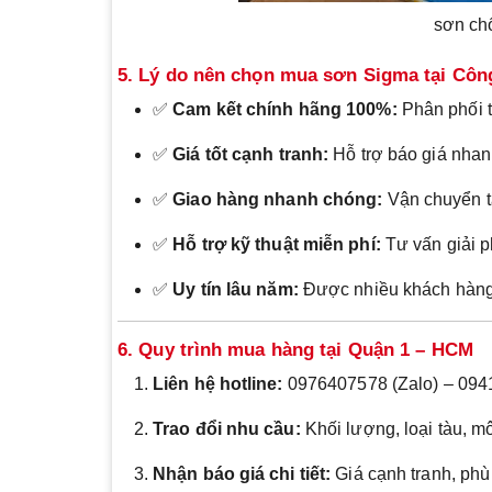
sơn chố
5. Lý do nên chọn mua sơn Sigma tại Cô
✅
Cam kết chính hãng 100%:
Phân phối t
✅
Giá tốt cạnh tranh:
Hỗ trợ báo giá nhan
✅
Giao hàng nhanh chóng:
Vận chuyển tậ
✅
Hỗ trợ kỹ thuật miễn phí:
Tư vấn giải p
✅
Uy tín lâu năm:
Được nhiều khách hàng 
6. Quy trình mua hàng tại Quận 1 – HCM
Liên hệ hotline:
0976407578 (Zalo) – 094
Trao đổi nhu cầu:
Khối lượng, loại tàu, mô
Nhận báo giá chi tiết:
Giá cạnh tranh, phù