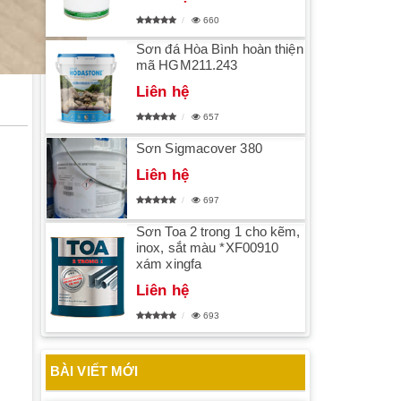
660
Sơn đá Hòa Bình hoàn thiện
mã HGM211.243
Liên hệ
657
Sơn Sigmacover 380
Liên hệ
697
Sơn Toa 2 trong 1 cho kẽm,
inox, sắt màu *XF00910
xám xingfa
Liên hệ
693
BÀI VIẾT MỚI