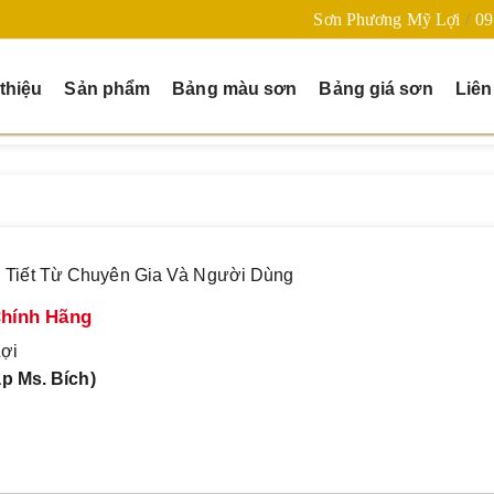
Sơn Phương Mỹ Lợi
09
 thiệu
Sản phẩm
Bảng màu sơn
Bảng giá sơn
Liên
 Tiết Từ Chuyên Gia Và Người Dùng
Chính Hãng
Lợi
p Ms. Bích)