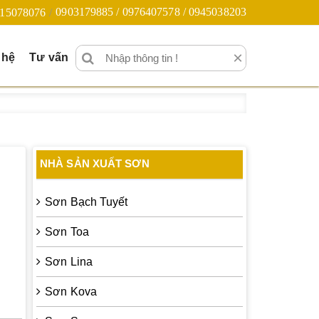
0903179885 / 0976407578 / 0945038203
15078076
×
 hệ
Tư vấn
NHÀ SẢN XUẤT SƠN
Sơn Bạch Tuyết
Sơn Toa
Sơn Lina
Sơn Kova