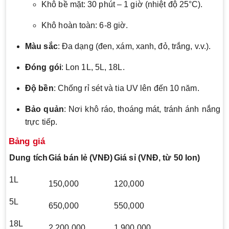
Khô bề mặt: 30 phút – 1 giờ (nhiệt độ 25°C).
Khô hoàn toàn: 6-8 giờ.
Màu sắc
: Đa dạng (đen, xám, xanh, đỏ, trắng, v.v.).
Đóng gói
: Lon 1L, 5L, 18L.
Độ bền
: Chống rỉ sét và tia UV lên đến 10 năm.
Bảo quản
: Nơi khô ráo, thoáng mát, tránh ánh nắng
trực tiếp.
Bảng giá
Dung tích
Giá bán lẻ (VNĐ)
Giá sỉ (VNĐ, từ 50 lon)
1L
150,000
120,000
5L
650,000
550,000
18L
2,200,000
1,900,000