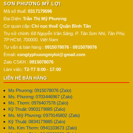
SƠN PHƯƠNG MỸ LỢI
Mã số thuế:
0317179596
Đại Diện:
Trần Thị Mỹ Phương
Cơ quan cấp:
Chi cục thuế Quận Bình Tân
Trụ sở chính:
68 Nguyễn Văn Săng, P. Tân Sơn Nhì
,
Tân Phú
,
TP HCM
,
700000
,
Việt Nam
Tư vấn & bán hàng :
0915078076
-
0915078076
Email:
congtyphuongmyloi@gmail.com
Zalo CSKH :
0915078076
Làm việc:
T2-T7 8:00 - 17:00
LIÊN HỆ BÁN HÀNG
Ms Phương: 0915078076 (Zalo)
Ms. Phương: 0703446967 (Zalo)
Ms. Thơm: 0976407578 (Zalo)
Kỹ Thuật: 0903179885 (Zalo)
Ms. Mỹ Phương: 0979145802 (Zalo)
Kỹ Thuật: 0834179885 (Zalo)
Ms. Kim Thơm: 0941103673 (Zalo)