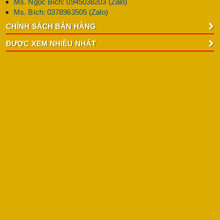
Ms. Ngọc Bích: 0945038203 (Zalo)
Ms. Bích: 0378963505 (Zalo)
CHÍNH SÁCH BÁN HÀNG
ĐƯỢC XEM NHIỀU NHẤT