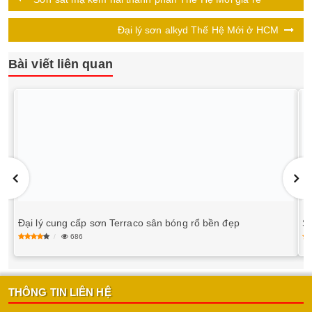
Đại lý sơn alkyd Thế Hệ Mới ở HCM
Bài viết liên quan
Đại lý cung cấp sơn Terraco sân bóng rổ bền đẹp
Sơ
686
THÔNG TIN LIÊN HỆ