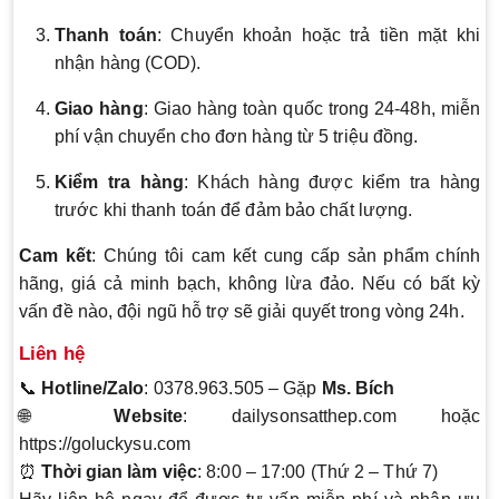
Thanh toán
: Chuyển khoản hoặc trả tiền mặt khi
nhận hàng (COD).
Giao hàng
: Giao hàng toàn quốc trong 24-48h, miễn
phí vận chuyển cho đơn hàng từ 5 triệu đồng.
Kiểm tra hàng
: Khách hàng được kiểm tra hàng
trước khi thanh toán để đảm bảo chất lượng.
Cam kết
: Chúng tôi cam kết cung cấp sản phẩm chính
hãng, giá cả minh bạch, không lừa đảo. Nếu có bất kỳ
vấn đề nào, đội ngũ hỗ trợ sẽ giải quyết trong vòng 24h.
Liên hệ
📞
Hotline/Zalo
: 0378.963.505 – Gặp
Ms. Bích
🌐
Website
: dailysonsatthep.com hoặc
https://goluckysu.com
⏰
Thời gian làm việc
: 8:00 – 17:00 (Thứ 2 – Thứ 7)