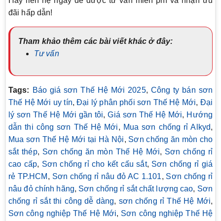
Hãy liên hệ ngay để được tư vấn miễn phí và nhận ưu
đãi hấp dẫn!
Tham khảo thêm các bài viết khác ở đây:
Tư vấn
Tags:
Báo giá sơn Thế Hệ Mới 2025
,
Công ty bán sơn
Thế Hệ Mới uy tín
,
Đại lý phân phối sơn Thế Hệ Mới
,
Đại
lý sơn Thế Hệ Mới gần tôi
,
Giá sơn Thế Hệ Mới
,
Hướng
dẫn thi công sơn Thế Hệ Mới
,
Mua sơn chống rỉ Alkyd
,
Mua sơn Thế Hệ Mới tại Hà Nội
,
Sơn chống ăn mòn cho
sắt thép
,
Sơn chống ăn mòn Thế Hệ Mới
,
Sơn chống rỉ
cao cấp
,
Sơn chống rỉ cho kết cấu sắt
,
Sơn chống rỉ giá
rẻ TP.HCM
,
Sơn chống rỉ nâu đỏ AC 1.101
,
Sơn chống rỉ
nâu đỏ chính hãng
,
Sơn chống rỉ sắt chất lượng cao
,
Sơn
chống rỉ sắt thi công dễ dàng
,
sơn chống rỉ Thế Hệ Mới
,
Sơn công nghiệp Thế Hệ Mới
,
Sơn công nghiệp Thế Hệ