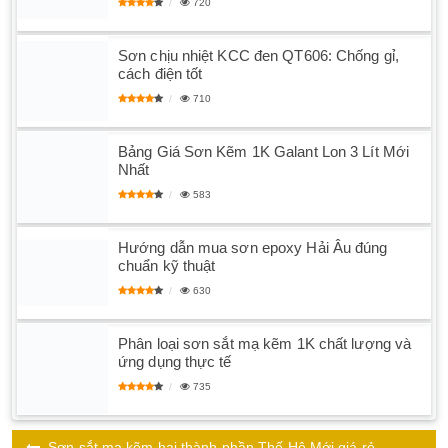
720
Sơn chịu nhiệt KCC đen QT606: Chống gỉ,
cách điện tốt
710
Bảng Giá Sơn Kẽm 1K Galant Lon 3 Lít Mới
Nhất
583
Hướng dẫn mua sơn epoxy Hải Âu đúng
chuẩn kỹ thuật
630
Phân loại sơn sắt mạ kẽm 1K chất lượng và
ứng dụng thực tế
735
Sơn sắt mạ kẽm hai thành phần Thế Hệ Mới giá rẻ