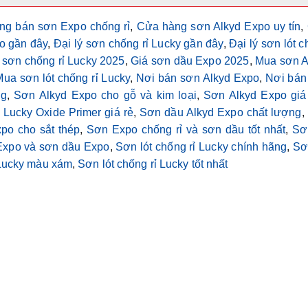
ng bán sơn Expo chống rỉ
,
Cửa hàng sơn Alkyd Expo uy tín
,
po gần đây
,
Đại lý sơn chống rỉ Lucky gần đây
,
Đại lý sơn lót 
 sơn chống rỉ Lucky 2025
,
Giá sơn dầu Expo 2025
,
Mua sơn A
Mua sơn lót chống rỉ Lucky
,
Nơi bán sơn Alkyd Expo
,
Nơi bán
ng
,
Sơn Alkyd Expo cho gỗ và kim loại
,
Sơn Alkyd Expo giá
 Lucky Oxide Primer giá rẻ
,
Sơn dầu Alkyd Expo chất lượng
,
po cho sắt thép
,
Sơn Expo chống rỉ và sơn dầu tốt nhất
,
Sơn
 Expo và sơn dầu Expo
,
Sơn lót chống rỉ Lucky chính hãng
,
Sơ
 Lucky màu xám
,
Sơn lót chống rỉ Lucky tốt nhất