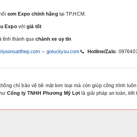
hối
sơn Expo chính hãng
tại TP.HCM.
dầu Expo
với
giá tốt
 tỉnh thành qua
chành xe uy tín
ilysonsatthep.com
–
goluckysu.com
📞
Hotline/Zalo
: 097640
hông chỉ bảo vệ bề mặt kim loại mà còn giúp công trình luô
 như
Công ty TNHH Phương Mỹ Lợi
là giải pháp an toàn, tiết