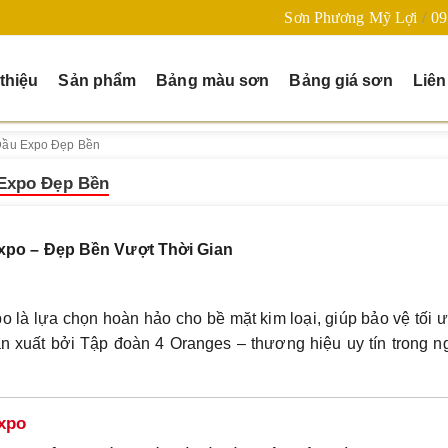
Sơn Phương Mỹ Lợi
09
 thiệu
Sản phẩm
Bảng màu sơn
Bảng giá sơn
Liên
Dầu Expo Đẹp Bền
Expo Đẹp Bền
xpo – Đẹp Bền Vượt Thời Gian
o là lựa chọn hoàn hảo cho bề mặt kim loại, giúp bảo vệ tối 
 xuất bởi Tập đoàn 4 Oranges – thương hiệu uy tín trong n
xpo