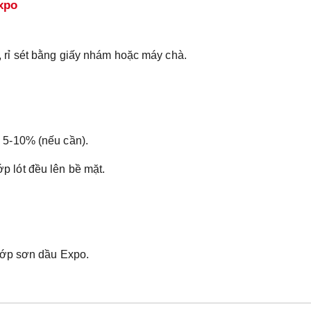
xpo
, rỉ sét bằng giấy nhám hoặc máy chà.
ệ 5-10% (nếu cần).
p lót đều lên bề mặt.
 lớp sơn dầu Expo.