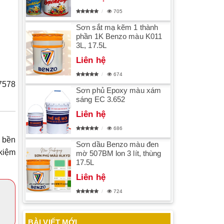
705
Sơn sắt mạ kẽm 1 thành
phần 1K Benzo màu K011
3L, 17.5L
Liên hệ
674
7578
Sơn phủ Epoxy màu xám
sáng EC 3.652
Liên hệ
686
n bền
Sơn dầu Benzo màu đen
 kiệm
mờ 507BM lon 3 lít, thùng
17.5L
Liên hệ
724
BÀI VIẾT MỚI