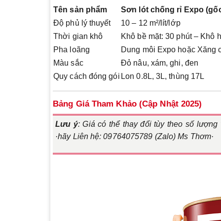
Tên sản phẩm
Sơn lót chống rỉ Expo (gố
Độ phủ lý thuyết
10 – 12 m²/lít/lớp
Thời gian khô
Khô bề mặt: 30 phút – Khô h
Pha loãng
Dung môi Expo hoặc Xăng 
Màu sắc
Đỏ nâu, xám, ghi, đen
Quy cách đóng gói
Lon 0.8L, 3L, thùng 17L
Bảng Giá Tham Khảo (Cập Nhật 2025)
Lưu ý
: Giá có thể thay đổi tùy theo số lượng
·hãy Liên hệ: 09764075789 (Zalo) Ms Thơm·