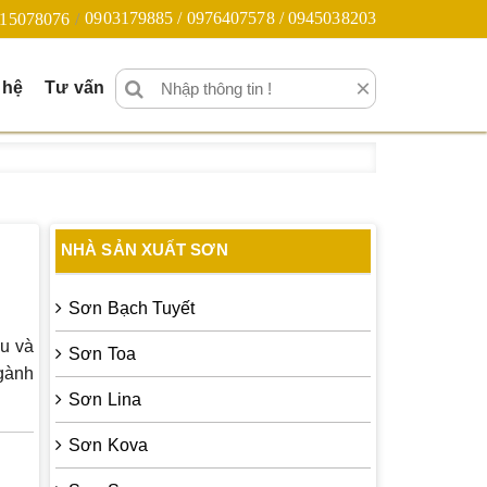
0903179885 / 0976407578 / 0945038203
15078076
×
 hệ
Tư vấn
NHÀ SẢN XUẤT SƠN
Sơn Bạch Tuyết
ưu và
Sơn Toa
gành
Sơn Lina
Sơn Kova