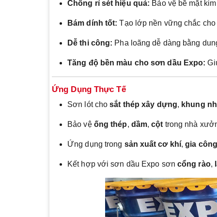
Chống rỉ sét hiệu quả:
Bảo vệ bề mặt kim 
Bám dính tốt:
Tạo lớp nền vững chắc cho 
Dễ thi công:
Pha loãng dễ dàng bằng dung 
Tăng độ bền màu cho sơn dầu Expo:
Giú
Ứng Dụng Thực Tế
Sơn lót cho
sắt thép xây dựng
,
khung nhà
Bảo vệ
ống thép
,
dầm
,
cột
trong nhà xưở
Ứng dụng trong
sản xuất cơ khí
,
gia công
Kết hợp với sơn dầu Expo sơn
cổng rào
,