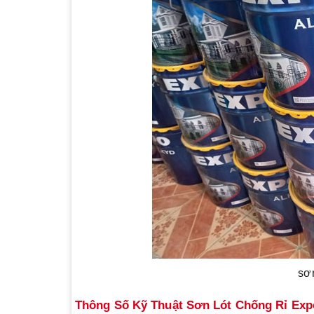
sơ
Thông Số Kỹ Thuật Sơn Lót Chống Rỉ Exp