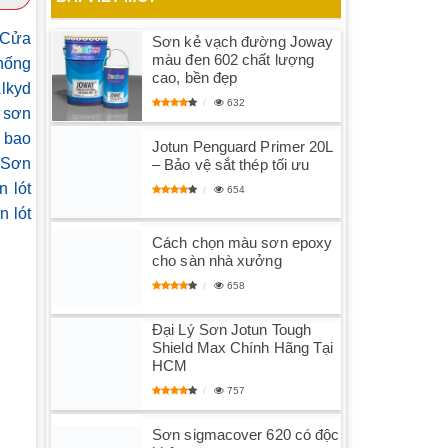
Cửa
Sơn kẻ vạch đường Joway
màu đen 602 chất lượng
chống
cao, bền đẹp
lkyd
632
 sơn
 bao
Jotun Penguard Primer 20L
Sơn
– Bảo vệ sắt thép tối ưu
 lót
654
n lót
Cách chọn màu sơn epoxy
cho sàn nhà xưởng
658
Đại Lý Sơn Jotun Tough
Shield Max Chính Hãng Tại
HCM
757
Sơn sigmacover 620 có độc