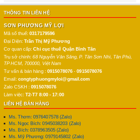
THÔNG TIN LIÊN HỆ
SƠN PHƯƠNG MỸ LỢI
Mã số thuế:
0317179596
Đại Diện:
Trần Thị Mỹ Phương
Cơ quan cấp:
Chi cục thuế Quận Bình Tân
Trụ sở chính:
68 Nguyễn Văn Săng, P. Tân Sơn Nhì
,
Tân Phú
,
TP HCM
,
700000
,
Việt Nam
Tư vấn & bán hàng :
0915078076
-
0915078076
Email:
congtyphuongmyloi@gmail.com
Zalo CSKH :
0915078076
Làm việc:
T2-T7 8:00 - 17:00
LIÊN HỆ BÁN HÀNG
Ms. Thơm: 0976407578 (Zalo)
Ms. Ngọc Bích: 0945038203 (Zalo)
Ms. Bích: 0378963505 (Zalo)
Ms. Mỹ Phương: 0979145802 (Zalo)