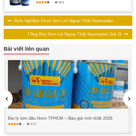
643
Kinh Nghiệm Chọn Sơn Lót Ngoại Thất Seamaster
Tổng Kho Sơn Lót Ngoại Thất Seamaster Giá Sỉ
Bài viết liên quan
Đại lý sơn dầu Nero TPHCM – Báo giá mới nhất 2026
S
572