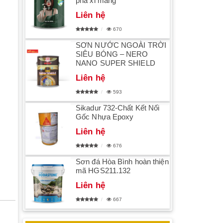
pha xi măng
Liên hệ
670
SƠN NƯỚC NGOÀI TRỜI
SIÊU BÓNG – NERO
NANO SUPER SHIELD
Liên hệ
593
Sikadur 732-Chất Kết Nối
Gốc Nhựa Epoxy
Liên hệ
676
Sơn đá Hòa Bình hoàn thiện
mã HGS211.132
Liên hệ
667