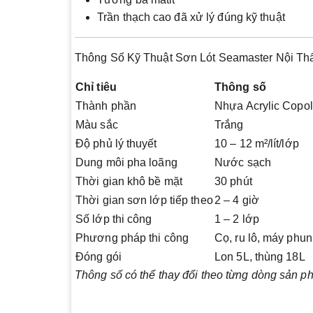
Trần thạch cao đã xử lý đúng kỹ thuật
Thông Số Kỹ Thuật Sơn Lót Seamaster Nội Th
Chỉ tiêu
Thông số
Thành phần
Nhựa Acrylic Copo
Màu sắc
Trắng
Độ phủ lý thuyết
10 – 12 m²/lít/lớp
Dung môi pha loãng
Nước sạch
Thời gian khô bề mặt
30 phút
Thời gian sơn lớp tiếp theo
2 – 4 giờ
Số lớp thi công
1 – 2 lớp
Phương pháp thi công
Cọ, ru lô, máy phun
Đóng gói
Lon 5L, thùng 18L
Thông số có thể thay đổi theo từng dòng sản p