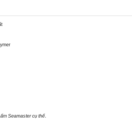
ất
lymer
hẩm Seamaster cụ thể.