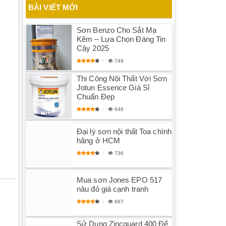
BÀI VIẾT MỚI
Sơn Benzo Cho Sắt Mạ
Kẽm – Lựa Chọn Đáng Tin
Cậy 2025
749
Thi Công Nội Thất Với Sơn
Jotun Essence Giá Sỉ
Chuẩn Đẹp
646
Đại lý sơn nội thất Toa chính
hãng ở HCM
736
Mua sơn Jones EPO 517
nâu đỏ giá cạnh tranh
667
Sử Dụng Zincguard 400 Để