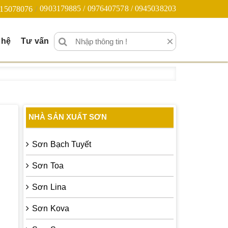
0903179885 / 0976407578 / 0945038203
15078076
×
 hệ
Tư vấn
NHÀ SẢN XUẤT SƠN
Sơn Bạch Tuyết
Sơn Toa
Sơn Lina
Sơn Kova