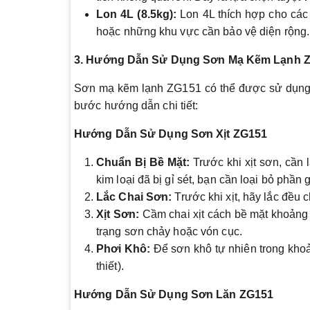
Lon 4L (8.5kg):
Lon 4L thích hợp cho các 
hoặc những khu vực cần bảo vệ diện rộng. L
3. Hướng Dẫn Sử Dụng Sơn Mạ Kẽm Lạnh 
Sơn mạ kẽm lạnh ZG151 có thể được sử dụng t
bước hướng dẫn chi tiết:
Hướng Dẫn Sử Dụng Sơn Xịt ZG151
Chuẩn Bị Bề Mặt:
Trước khi xịt sơn, cần 
kim loại đã bị gỉ sét, bạn cần loại bỏ phầ
Lắc Chai Sơn:
Trước khi xịt, hãy lắc đều
Xịt Sơn:
Cầm chai xịt cách bề mặt khoảng 
trạng sơn chảy hoặc vón cục.
Phơi Khô:
Để sơn khô tự nhiên trong khoả
thiết).
Hướng Dẫn Sử Dụng Sơn Lăn ZG151