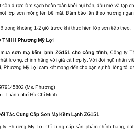
t cần được làm sạch hoàn toàn khỏi bụi bẩn, dầu mỡ và tạp ch
một lớp sơn mỏng lên bề mặt. Đảm bảo lăn theo hướng ngan
ô trong khoảng 1-2 giờ trước khi thực hiện lớp sơn tiếp theo.
Ty TNHH Phương Mỹ Lợi
ể mua
sơn mạ kẽm lạnh ZG151 cho công trình
, Công ty 
ất lượng, chính hãng với giá cả hợp lý. Với đội ngũ nhân vi
i, Phương Mỹ Lợi cam kết mang đến cho bạn sự hài lòng tối đ
0979145802 (Ms. Phương)
. Thành phố Hồ Chí Minh.
Đối Tác Cung Cấp Sơn Mạ Kẽm Lạnh ZG151
ty Phương Mỹ Lợi chỉ cung cấp sản phẩm chính hãng, đạt 