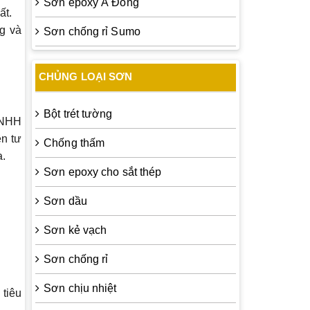
Sơn epoxy Á Đông
ất.
g và
Sơn chống rỉ Sumo
CHỦNG LOẠI SƠN
Bột trét tường
TNHH
ên tư
Chống thấm
a.
Sơn epoxy cho sắt thép
Sơn dầu
Sơn kẻ vạch
Sơn chống rỉ
Sơn chịu nhiệt
tiêu