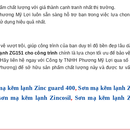
 chất lượng với giá thành cạnh tranh nhất thị trường.
hương Mỹ Lợi luôn sẵn sàng hỗ trợ bạn trong việc lựa chọn
ử dụng hiệu quả nhất.
 vượt trội, giúp công trình của bạn duy trì độ bền đẹp lâu d
ạnh ZG151 cho công trình
chính là lựa chọn tối ưu để bảo v
g. Hãy liên hệ ngay với Công ty TNHH Phương Mỹ Lợi qua số 
Phương) để sở hữu sản phẩm chất lượng này và được tư vấ
ạ kẽm lạnh Zinc guard 400
,
Sơn mạ kẽm lạnh Z
sơn mạ kẽm lạnh Zincosil
,
Sơn mạ kẽm lạnh Z