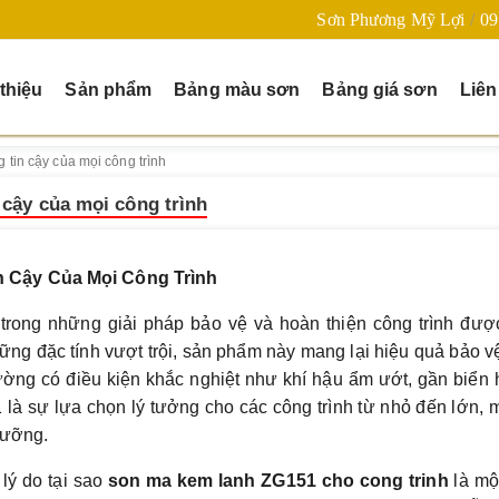
Sơn Phương Mỹ Lợi
09
 thiệu
Sản phẩm
Bảng màu sơn
Bảng giá sơn
Liên
tin cậy của mọi công trình
 cậy của mọi công trình
 Cậy Của Mọi Công Trình
rong những giải pháp bảo vệ và hoàn thiện công trình đượ
ững đặc tính vượt trội, sản phẩm này mang lại hiệu quả bảo v
trường có điều kiện khắc nghiệt như khí hậu ẩm ướt, gần biển
à sự lựa chọn lý tưởng cho các công trình từ nhỏ đến lớn,
 dưỡng.
 lý do tại sao
son ma kem lanh ZG151 cho cong trinh
là mộ