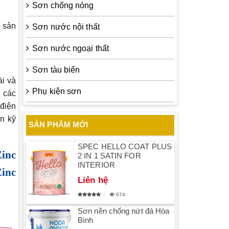
Sơn chống nóng
 sản
Sơn nước nội thất
Sơn nước ngoại thất
Sơn tàu biển
ài và
Phụ kiện sơn
ệ các
điện
n kỹ
SẢN PHẨM MỚI
SPEC HELLO COAT PLUS
inc
2 IN 1 SATIN FOR
INTERIOR
inc
Liên hệ
674
Sơn nền chống nứt đá Hòa
Bình