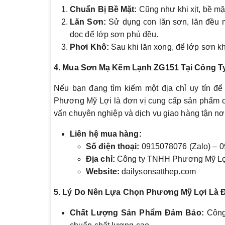
Chuẩn Bị Bề Mặt:
Cũng như khi xịt, bề mặ
Lăn Sơn:
Sử dụng con lăn sơn, lăn đều 
dọc để lớp sơn phủ đều.
Phơi Khô:
Sau khi lăn xong, để lớp sơn kh
4. Mua Sơn Mạ Kẽm Lạnh ZG151 Tại Công 
Nếu bạn đang tìm kiếm một địa chỉ uy tín đ
Phương Mỹ Lợi là đơn vị cung cấp sản phẩm ch
vấn chuyên nghiệp và dịch vụ giao hàng tận nơ
Liên hệ mua hàng:
Số điện thoại:
0915078076 (Zalo) – 
Địa chỉ:
Công ty TNHH Phương Mỹ Lợi
Website:
dailysonsatthep.com
5. Lý Do Nên Lựa Chọn Phương Mỹ Lợi Là 
Chất Lượng Sản Phẩm Đảm Bảo:
Công 