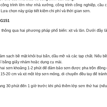
công trình lớn như nhà xưởng, công trình công nghiệp, cầu 
ựa chọn này giúp tiết kiệm chi phí và thời gian sơn.
ZG151
hông qua hai phương pháp phổ biến: xịt và lăn. Dưới đây là
làm sạch bề mặt khỏi bụi bẩn, dầu mỡ và các tạp chất. Nếu b
n gỉ bằng giấy nhám hoặc dụng cụ mài.
 chai sơn khoảng 1-2 phút để đảm bảo sơn được pha trộn đồng 
15-20 cm và xịt một lớp sơn mỏng, di chuyển đều tay để tránh
ng 30 phút đến 1 giờ trước khi phủ thêm lớp sơn thứ hai (nế