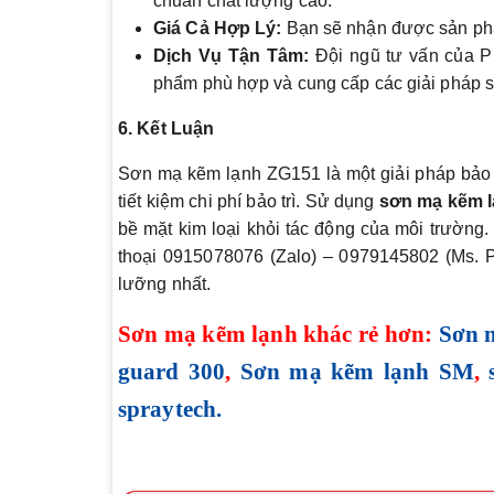
chuẩn chất lượng cao.
Giá Cả Hợp Lý:
Bạn sẽ nhận được sản phẩm
Dịch Vụ Tận Tâm:
Đội ngũ tư vấn của P
phẩm phù hợp và cung cấp các giải pháp s
6. Kết Luận
Sơn mạ kẽm lạnh ZG151 là một giải pháp bảo vệ
tiết kiệm chi phí bảo trì. Sử dụng
sơn mạ kẽm l
bề mặt kim loại khỏi tác động của môi trườn
thoại 0915078076 (Zalo) – 0979145802 (Ms. 
lưỡng nhất.
Sơn mạ kẽm lạnh khác rẻ hơn:
Sơn m
guard 300
,
Sơn mạ kẽm lạnh SM
,
spraytech.