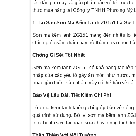
tác đáng tin cậy và giải pháp bảo vệ tối ưu c
thức mua hàng tại Công ty TNHH Phương Mỹ L
1. Tại Sao Sơn Mạ Kẽm Lạnh ZG151 Là Sự 
Sơn mạ kẽm lạnh ZG151 mang đến nhiều lợi ích
chính giúp sản phẩm này trở thành lựa chọn hàn
Chống Gỉ Sét Tốt Nhất
Sơn mạ kẽm lạnh ZG151 có khả năng tạo lớp m
nhập của các yếu tố gây ăn mòn như nước, muố
hoặc gần biển, sản phẩm này có thể bảo vệ các c
Bảo Vệ Lâu Dài, Tiết Kiệm Chi Phí
Lớp mạ kẽm lạnh không chỉ giúp bảo vệ công tr
quá trình sử dụng. Bởi vì sơn mạ kẽm lạnh ZG15
tốn chi phí sơn lại hoặc sửa chữa công trình tro
Thân Thiện Với Môi Trường