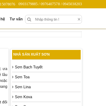
0903179885 / 0976407578 / 0945038203
15078076
×
 hệ
Tư vấn
NHÀ SẢN XUẤT SƠN
Sơn Bạch Tuyết
c ưa
ệ lâu
Sơn Toa
 hoặc
 mang
Sơn Lina
Sơn Kova
t đối