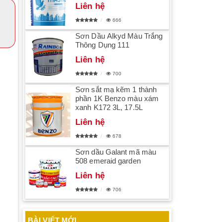
Liên hệ
666
Sơn Dầu Alkyd Màu Trắng
Thông Dụng 111
Liên hệ
700
Sơn sắt mạ kẽm 1 thành
phần 1K Benzo màu xám
xanh K172 3L, 17.5L
Liên hệ
678
Sơn dầu Galant mã màu
508 emeraid garden
Liên hệ
706
BÀI VIẾT MỚI