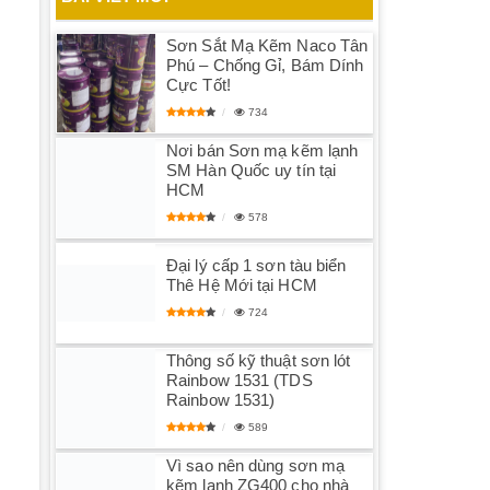
Sơn Sắt Mạ Kẽm Naco Tân
Phú – Chống Gỉ, Bám Dính
Cực Tốt!
734
Nơi bán Sơn mạ kẽm lạnh
SM Hàn Quốc uy tín tại
HCM
578
Đại lý cấp 1 sơn tàu biển
Thê Hệ Mới tại HCM
724
Thông số kỹ thuật sơn lót
Rainbow 1531 (TDS
Rainbow 1531)
589
Vì sao nên dùng sơn mạ
kẽm lạnh ZG400 cho nhà