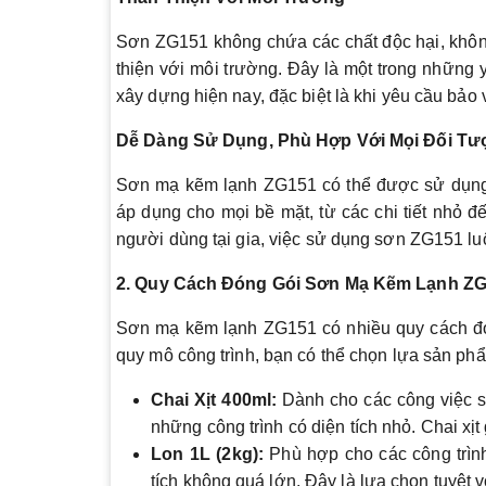
Sơn ZG151 không chứa các chất độc hại, khô
thiện với môi trường. Đây là một trong những 
xây dựng hiện nay, đặc biệt là khi yêu cầu bảo
Dễ Dàng Sử Dụng, Phù Hợp Với Mọi Đối Tư
Sơn mạ kẽm lạnh ZG151 có thể được sử dụng 
áp dụng cho mọi bề mặt, từ các chi tiết nhỏ đ
người dùng tại gia, việc sử dụng sơn ZG151 luôn
2. Quy Cách Đóng Gói Sơn Mạ Kẽm Lạnh Z
Sơn mạ kẽm lạnh ZG151 có nhiều quy cách đó
quy mô công trình, bạn có thể chọn lựa sản ph
Chai Xịt 400ml:
Dành cho các công việc sử
những công trình có diện tích nhỏ. Chai xịt
Lon 1L (2kg):
Phù hợp cho các công trình
tích không quá lớn. Đây là lựa chọn tuyệt 