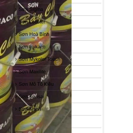
Sơn Sigma
Sơn Lobster
Sơn Hoà Bình
Sơn Pukaco
Sơn Mykolor Touch
Sơn Maxilite
Sơn Mô Tô Kiều
Sơn Kansai
Sơn Tison
Sơn Zinc Guard