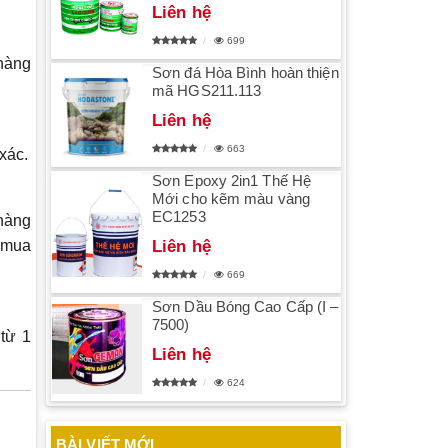
Liên hệ
699
 hàng
Sơn đá Hòa Bình hoàn thiện
mã HGS211.113
Liên hệ
663
xác.
Sơn Epoxy 2in1 Thế Hệ
Mới cho kẽm màu vàng
EC1253
hàng
c mua
Liên hệ
669
Sơn Dầu Bóng Cao Cấp (I –
7500)
từ 1
Liên hệ
624
BÀI VIẾT MỚI