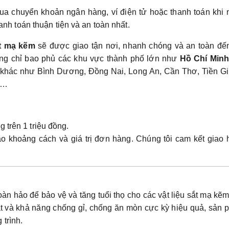
qua chuyển khoản ngân hàng, ví điện tử hoặc thanh toán khi
nh toán thuận tiện và an toàn nhất.
t mạ kẽm
sẽ được giao tận nơi, nhanh chóng và an toàn đến
ông chỉ bao phủ các khu vực thành phố lớn như
Hồ Chí Minh
h khác như Bình Dương, Đồng Nai, Long An, Cần Thơ, Tiền Gi
h…
 trên 1 triệu đồng.
o khoảng cách và giá trị đơn hàng. Chúng tôi cam kết giao 
oàn hảo để bảo vệ và tăng tuổi thọ cho các vật liệu sắt mạ kẽ
ắt và khả năng chống gỉ, chống ăn mòn cực kỳ hiệu quả, sản
trình.