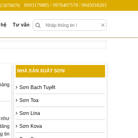
0903179885 / 0976407578 / 0945038203
15078076
×
 hệ
Tư vấn
NHÀ SẢN XUẤT SƠN
 hàng
Sơn Bạch Tuyết
Sơn Toa
Sơn Lina
g như
 tăng
Sơn Kova
g tin