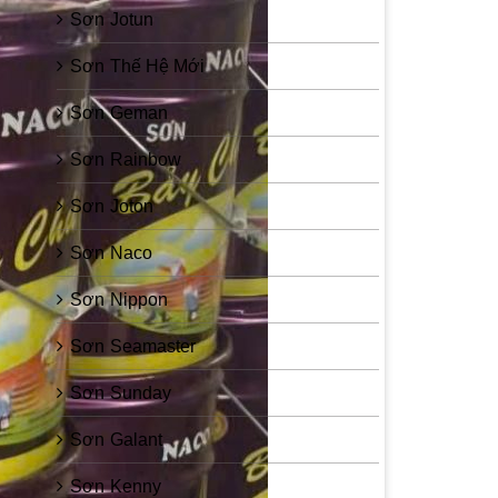
Sơn Jotun
Sơn Thế Hệ Mới
Sơn Geman
Sơn Rainbow
Sơn Joton
Sơn Naco
Sơn Nippon
Sơn Seamaster
Sơn Sunday
Sơn Galant
Sơn Kenny