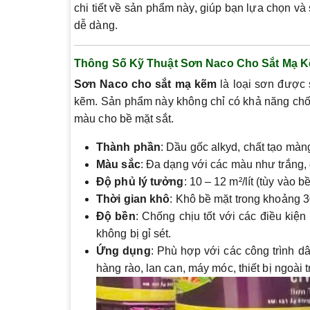
chi tiết về sản phẩm này, giúp bạn lựa chọn 
dễ dàng.
Thông Số Kỹ Thuật Sơn Naco Cho Sắt Mạ 
Sơn Naco cho sắt mạ kẽm
là loại sơn được 
kẽm. Sản phẩm này không chỉ có khả năng chố
màu cho bề mặt sắt.
Thành phần
: Dầu gốc alkyd, chất tạo màng
Màu sắc
: Đa dạng với các màu như trắng, đ
Độ phủ lý tưởng
: 10 – 12 m²/lít (tùy vào 
Thời gian khô
: Khô bề mặt trong khoảng 30
Độ bền
: Chống chịu tốt với các điều kiện
không bị gỉ sét.
Ứng dụng
: Phù hợp với các công trình d
hàng rào, lan can, máy móc, thiết bị ngoài tr