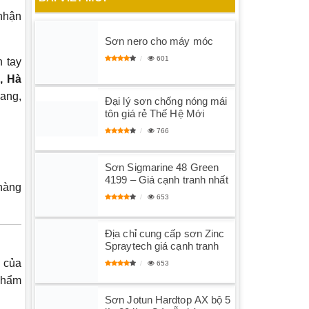
 nhận
Sơn nero cho máy móc
601
 tay
, Hà
ang,
Đại lý sơn chống nóng mái
tôn giá rẻ Thế Hệ Mới
766
Sơn Sigmarine 48 Green
4199 – Giá cạnh tranh nhất
hàng
653
Địa chỉ cung cấp sơn Zinc
Spraytech giá cạnh tranh
m của
653
 phẩm
Sơn Jotun Hardtop AX bộ 5