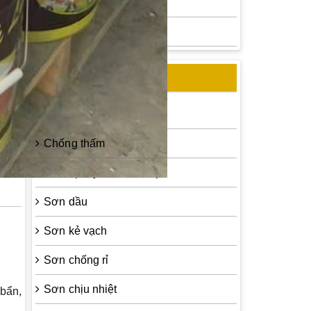
Sơn epoxy Á Đông
Sơn chống rỉ Sumo
CHỦNG LOẠI SƠN
Bột trét tường
Chống thấm
Sơn epoxy cho sắt thép
Sơn dầu
Sơn kẻ vạch
Sơn chống rỉ
Sơn chịu nhiệt
 bẩn,