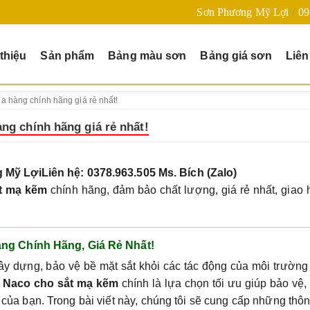
Sơn Phương Mỹ Lợi
09
 thiệu
Sản phẩm
Bảng màu sơn
Bảng giá sơn
Liên
a hàng chính hãng giá rẻ nhất!
ng chính hãng giá rẻ nhất!
 Mỹ Lợi
Liên hệ: 0378.963.505 Ms. Bích (Zalo)
t mạ kẽm
chính hãng, đảm bảo chất lượng, giá rẻ nhất, giao
ng Chính Hãng, Giá Rẻ Nhất!
xây dựng, bảo vệ bề mặt sắt khỏi các tác động của môi trườn
 Naco cho sắt mạ kẽm
chính là lựa chọn tối ưu giúp bảo vệ,
của bạn. Trong bài viết này, chúng tôi sẽ cung cấp những thôn