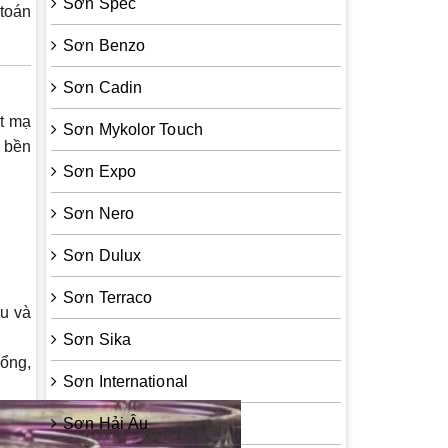
Sơn Spec
 toán
Sơn Benzo
Sơn Cadin
t mạ
Sơn Mykolor Touch
 bền
Sơn Expo
Sơn Nero
Sơn Dulux
Sơn Terraco
àu và
Sơn Sika
cổng,
Sơn International
Sơn Hải Âu