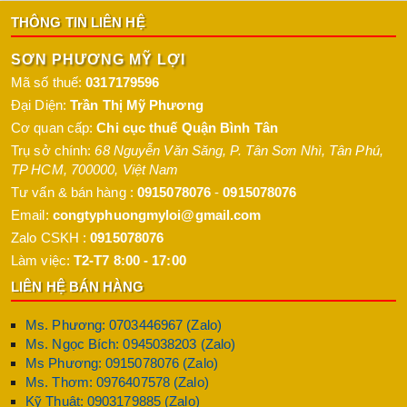
THÔNG TIN LIÊN HỆ
SƠN PHƯƠNG MỸ LỢI
Mã số thuế:
0317179596
Đại Diện:
Trần Thị Mỹ Phương
Cơ quan cấp:
Chi cục thuế Quận Bình Tân
Trụ sở chính:
68 Nguyễn Văn Săng, P. Tân Sơn Nhì
,
Tân Phú
,
TP HCM
,
700000
,
Việt Nam
Tư vấn & bán hàng :
0915078076
-
0915078076
Email:
congtyphuongmyloi@gmail.com
Zalo CSKH :
0915078076
Làm việc:
T2-T7 8:00 - 17:00
LIÊN HỆ BÁN HÀNG
Ms. Phương: 0703446967 (Zalo)
Ms. Ngọc Bích: 0945038203 (Zalo)
Ms Phương: 0915078076 (Zalo)
Ms. Thơm: 0976407578 (Zalo)
Kỹ Thuật: 0903179885 (Zalo)