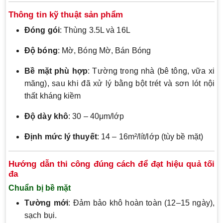
Thông tin kỹ thuật sản phẩm
Đóng gói
: Thùng 3.5L và 16L
Độ bóng
: Mờ, Bóng Mờ, Bán Bóng
Bề mặt phù hợp
: Tường trong nhà (bê tông, vữa xi
măng), sau khi đã xử lý bằng bột trét và sơn lót nội
thất kháng kiềm
Độ dày khô
: 30 – 40μm/lớp
Định mức lý thuyết
: 14 – 16m²/lít/lớp (tùy bề mặt)
Hướng dẫn thi công đúng cách để đạt hiệu quả tối
đa
Chuẩn bị bề mặt
Tường mới
: Đảm bảo khô hoàn toàn (12–15 ngày),
sạch bụi.