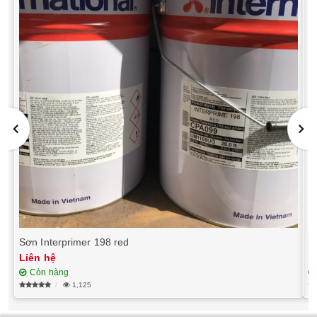
Sơn Interprimer 198 red
S
Liên hệ
L
Còn hàng
1,125