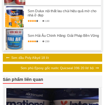
Sơn Dulux nội thất lau chùi hiệu quả mờ cho
nhà ở đẹp
130
Sơn Hải Âu Chính Hãng: Giải Pháp Bền Vững
230
Sơn dầu Poly Alkyd 18 lít
Sơn phủ Epoxy gốc nước Quicseal 396 20 lít/ bộ
Sản phẩm liên quan