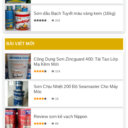
Sơn dầu Bạch Tuyết màu vàng kem (16kg)
202
BÀI VIẾT MỚI
Công Dụng Sơn Zincguard 400: Tái Tạo Lớp
Mạ Kẽm Mới
224
Sơn Chịu Nhiệt 200 Độ Seamaster Cho Máy
Móc
18
Review sơn kẻ vạch Nippon
89