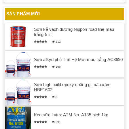
SẢN PHẨM MỚI
Sơn kẻ vạch đường Nippon road line màu
trắng 5 lít
212
Sơn alkyd phủ Thế Hệ Mới màu trắng AC3690
165
Sơn high build epoxy chống gỉ màu xám
HBE1602
3
Keo sữa Latex ATM No. A135 bịch 1kg
291