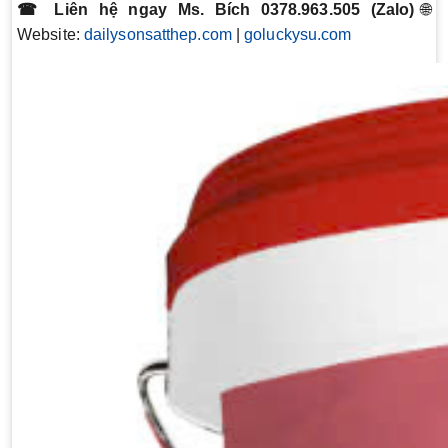
☎ Liên hệ ngay Ms. Bích 0378.963.505 (Zalo)
🌐
Website:
dailysonsatthep.com
|
goluckysu.com