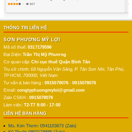
807
THÔNG TIN LIÊN HỆ
SƠN PHƯƠNG MỸ LỢI
Mã số thuế:
0317179596
Đại Diện:
Trần Thị Mỹ Phương
Cơ quan cấp:
Chi cục thuế Quận Bình Tân
Trụ sở chính:
68 Nguyễn Văn Săng, P. Tân Sơn Nhì
,
Tân Phú
,
TP HCM
,
700000
,
Việt Nam
Tư vấn & bán hàng :
0915078076
-
0915078076
Email:
congtyphuongmyloi@gmail.com
Zalo CSKH :
0915078076
Làm việc:
T2-T7 8:00 - 17:00
LIÊN HỆ BÁN HÀNG
Ms. Kim Thơm: 0941103673 (Zalo)
Kỹ Thuật: 0903179885 (Zalo)