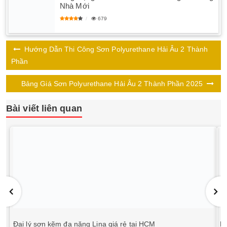
Nhà Mới
679
Hướng Dẫn Thi Công Sơn Polyurethane Hải Âu 2 Thành
Phần
Bảng Giá Sơn Polyurethane Hải Âu 2 Thành Phần 2025
Bài viết liên quan
Đại lý sơn kẽm đa năng Lina giá rẻ tại HCM
B