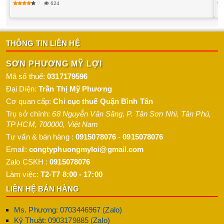
624
THÔNG TIN LIÊN HỆ
SƠN PHƯƠNG MỸ LỢI
Mã số thuế:
0317179596
Đại Diện:
Trần Thị Mỹ Phương
Cơ quan cấp:
Chi cục thuế Quận Bình Tân
Trụ sở chính:
68 Nguyễn Văn Săng, P. Tân Sơn Nhì
,
Tân Phú
,
TP HCM
,
700000
,
Việt Nam
Tư vấn & bán hàng :
0915078076
-
0915078076
Email:
congtyphuongmyloi@gmail.com
Zalo CSKH :
0915078076
Làm việc:
T2-T7 8:00 - 17:00
LIÊN HỆ BÁN HÀNG
Ms. Phương: 0703446967 (Zalo)
Kỹ Thuật: 0903179885 (Zalo)