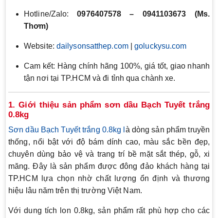
Hotline/Zalo:
0976407578 – 0941103673 (Ms.
Thơm)
Website:
dailysonsatthep.com
|
goluckysu.com
Cam kết: Hàng chính hãng 100%, giá tốt, giao nhanh
tận nơi tại TP.HCM và đi tỉnh qua chành xe.
1. Giới thiệu sản phẩm sơn dầu Bạch Tuyết trắng
0.8kg
Sơn dầu Bạch Tuyết trắng 0.8kg l
à dòng sản phẩm truyền
thống, nổi bật với độ bám dính cao, màu sắc bền đẹp,
chuyên dùng bảo vệ và trang trí bề mặt sắt thép, gỗ, xi
măng. Đây là sản phẩm được đông đảo khách hàng tại
TP.HCM lựa chọn nhờ chất lượng ổn định và thương
hiệu lâu năm trên thị trường Việt Nam.
Với dung tích lon 0.8kg, sản phẩm rất phù hợp cho các