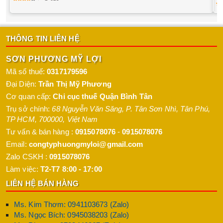
THÔNG TIN LIÊN HỆ
SƠN PHƯƠNG MỸ LỢI
Mã số thuế:
0317179596
Đại Diện:
Trần Thị Mỹ Phương
Cơ quan cấp:
Chi cục thuế Quận Bình Tân
Trụ sở chính:
68 Nguyễn Văn Săng, P. Tân Sơn Nhì
,
Tân Phú
,
TP HCM
,
700000
,
Việt Nam
Tư vấn & bán hàng :
0915078076
-
0915078076
Email:
congtyphuongmyloi@gmail.com
Zalo CSKH :
0915078076
Làm việc:
T2-T7 8:00 - 17:00
LIÊN HỆ BÁN HÀNG
Ms. Kim Thơm: 0941103673 (Zalo)
Ms. Ngọc Bích: 0945038203 (Zalo)