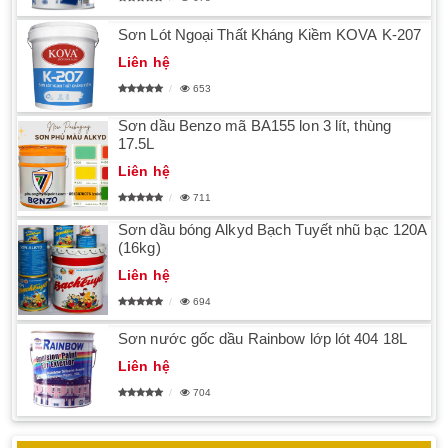
Sơn Lót Ngoại Thất Kháng Kiềm KOVA K-207
Liên hệ
653
Sơn dầu Benzo mã BA155 lon 3 lít, thùng
17.5L
Liên hệ
711
Sơn dầu bóng Alkyd Bạch Tuyết nhũ bạc 120A
(16kg)
Liên hệ
694
Sơn nước gốc dầu Rainbow lớp lót 404 18L
Liên hệ
704