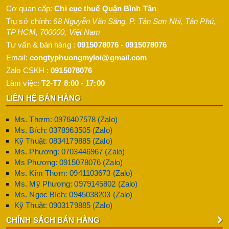
Cơ quan cấp:
Chi cục thuế Quận Bình Tân
Trụ sở chính:
68 Nguyễn Văn Săng, P. Tân Sơn Nhì
,
Tân Phú
,
TP HCM
,
700000
,
Việt Nam
Tư vấn & bán hàng :
0915078076
-
0915078076
Email:
congtyphuongmyloi@gmail.com
Zalo CSKH :
0915078076
Làm việc:
T2-T7 8:00 - 17:00
LIÊN HỆ BÁN HÀNG
Ms. Thơm: 0976407578 (Zalo)
Ms. Bích: 0378963505 (Zalo)
Kỹ Thuật: 0834179885 (Zalo)
Ms. Phương: 0703446967 (Zalo)
Ms Phương: 0915078076 (Zalo)
Ms. Kim Thơm: 0941103673 (Zalo)
Ms. Mỹ Phương: 0979145802 (Zalo)
Ms. Ngọc Bích: 0945038203 (Zalo)
Kỹ Thuật: 0903179885 (Zalo)
CHÍNH SÁCH BÁN HÀNG