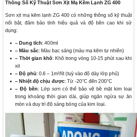
Thông Số Kỹ Thuật Sơn Xịt Mạ Kẽm Lạnh ZG 400
Sơn xịt mạ kẽm lạnh ZG 400 có những thông số kỹ thuật
nổi bật, đảm bảo tính hiệu quả và độ bền cao khi sử
dụng:
– Dung tích
: 400ml
– Màu sắc
: Màu bạc sáng (màu mạ kẽm tự nhiên)
– Thời gian khô
: Khô trong vòng 10-15 phút sau khi
xịt
– Độ phủ
: 0.6 – 1m²/lít (tuỳ vào độ dày lớp phủ)
– Nhiệt độ chịu được
: Từ -20°C đến 200°C
– Độ bền
: Lớp sơn có thể bảo vệ bề mặt kim loại
trong khoảng thời gian dài, giúp ngăn ngừa sự ăn
mòn và duy trì độ sáng bóng của kim loại.