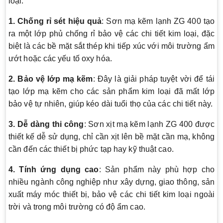
loại:
1. Chống rỉ sét hiệu quả
: Sơn mạ kẽm lạnh ZG 400 tạo
ra một lớp phủ chống rỉ bảo vệ các chi tiết kim loại, đặc
biệt là các bề mặt sắt thép khi tiếp xúc với môi trường ẩm
ướt hoặc các yếu tố oxy hóa.
2. Bảo vệ lớp mạ kẽm
: Đây là giải pháp tuyệt vời để tái
tạo lớp mạ kẽm cho các sản phẩm kim loại đã mất lớp
bảo vệ tự nhiên, giúp kéo dài tuổi thọ của các chi tiết này.
3. Dễ dàng thi công
: Sơn xịt mạ kẽm lạnh ZG 400 được
thiết kế dễ sử dụng, chỉ cần xịt lên bề mặt cần mạ, không
cần đến các thiết bị phức tạp hay kỹ thuật cao.
4. Tính ứng dụng cao
: Sản phẩm này phù hợp cho
nhiều ngành công nghiệp như xây dựng, giao thông, sản
xuất máy móc thiết bị, bảo vệ các chi tiết kim loại ngoài
trời và trong môi trường có độ ẩm cao.