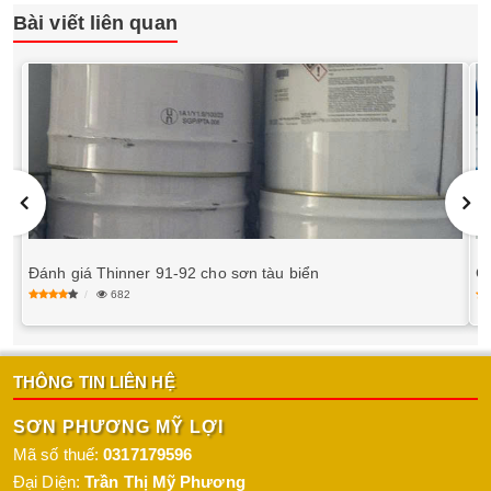
Bài viết liên quan
Đánh giá Thinner 91-92 cho sơn tàu biển
G
682
THÔNG TIN LIÊN HỆ
SƠN PHƯƠNG MỸ LỢI
Mã số thuế:
0317179596
Đại Diện:
Trần Thị Mỹ Phương