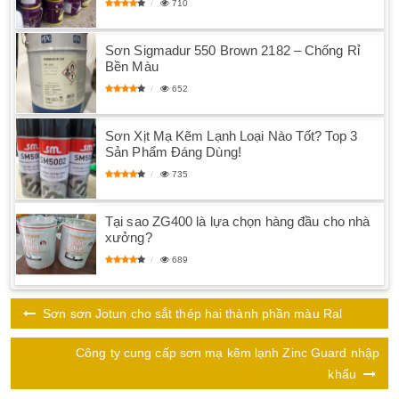
710
Sơn Sigmadur 550 Brown 2182 – Chống Rỉ
Bền Màu
652
Sơn Xịt Mạ Kẽm Lạnh Loại Nào Tốt? Top 3
Sản Phẩm Đáng Dùng!
735
Tại sao ZG400 là lựa chọn hàng đầu cho nhà
xưởng?
689
Sơn sơn Jotun cho sắt thép hai thành phần màu Ral
Công ty cung cấp sơn mạ kẽm lạnh Zinc Guard nhập
khẩu