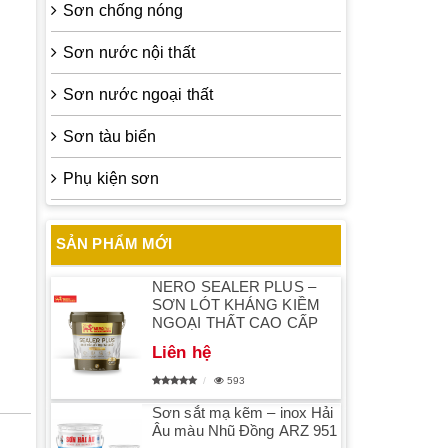
Sơn chống nóng
Sơn nước nội thất
Sơn nước ngoại thất
Sơn tàu biển
Phụ kiện sơn
SẢN PHẨM MỚI
NERO SEALER PLUS –
SƠN LÓT KHÁNG KIỀM
NGOẠI THẤT CAO CẤP
Liên hệ
593
Sơn sắt mạ kẽm – inox Hải
Âu màu Nhũ Đồng ARZ 951