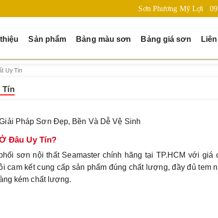
Sơn Phương Mỹ Lợi
09
 thiệu
Sản phẩm
Bảng màu sơn
Bảng giá sơn
Liên
t Uy Tín
 Tín
 Giải Pháp Sơn Đẹp, Bền Và Dễ Vệ Sinh
Ở Đâu Uy Tín?
i sơn nội thất Seamaster chính hãng tại TP.HCM với giá 
 tôi cam kết cung cấp sản phẩm đúng chất lượng, đầy đủ tem 
hàng kém chất lượng.