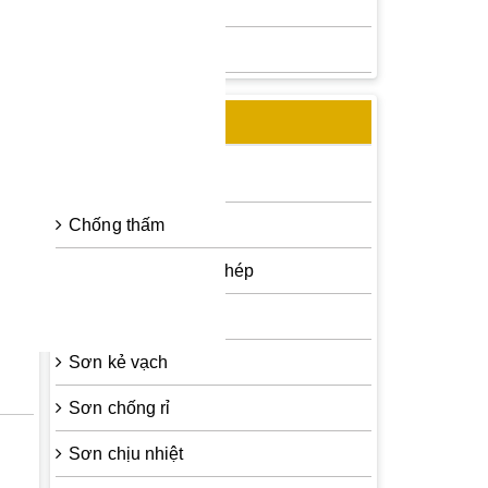
Sơn epoxy Á Đông
Sơn chống rỉ Sumo
CHỦNG LOẠI SƠN
Bột trét tường
Chống thấm
Sơn epoxy cho sắt thép
Sơn dầu
Sơn kẻ vạch
Sơn chống rỉ
Sơn chịu nhiệt