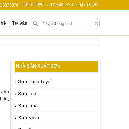
0903179885 / 0976407578 / 0945038203
15078076
×
 hệ
Tư vấn
NHÀ SẢN XUẤT SƠN
Sơn Bạch Tuyết
cạnh
Sơn Toa
nhãn,
Sơn Lina
Sơn Kova