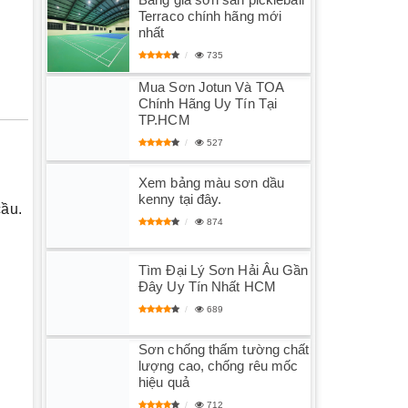
Terraco chính hãng mới
nhất
735
Mua Sơn Jotun Và TOA
Chính Hãng Uy Tín Tại
TP.HCM
527
Xem bảng màu sơn dầu
kenny tại đây.
cầu.
874
Tìm Đại Lý Sơn Hải Âu Gần
Đây Uy Tín Nhất HCM
689
Sơn chống thấm tường chất
lượng cao, chống rêu mốc
hiệu quả
712