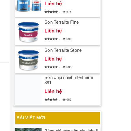
Liên hệ
675
Sơn Terralite Fine
Liên hệ
690
Sơn Terralite Stone
Liên hệ
685
Sơn chịu nhiệt Intertherm
891
Liên hệ
685
BÀI VIẾT MỚI
Bảng giá sơn sân pickleball