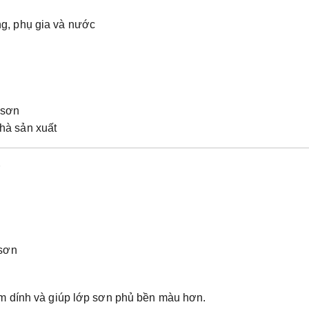
ng, phụ gia và nước
 sơn
hà sản xuất
r
 sơn
m dính và giúp lớp sơn phủ bền màu hơn.