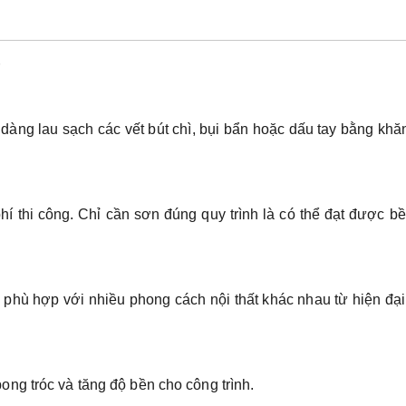
r
àng lau sạch các vết bút chì, bụi bẩn hoặc dấu tay bằng kh
 phí thi công. Chỉ cần sơn đúng quy trình là có thể đạt được b
hù hợp với nhiều phong cách nội thất khác nhau từ hiện đạ
ng tróc và tăng độ bền cho công trình.