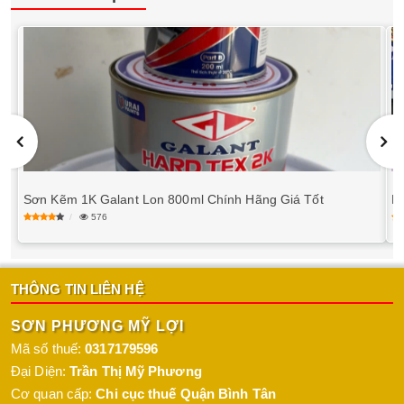
Sơn Kẽm 1K Galant Lon 800ml Chính Hãng Giá Tốt
M
576
THÔNG TIN LIÊN HỆ
SƠN PHƯƠNG MỸ LỢI
Mã số thuế:
0317179596
Đại Diện:
Trần Thị Mỹ Phương
Cơ quan cấp:
Chi cục thuế Quận Bình Tân