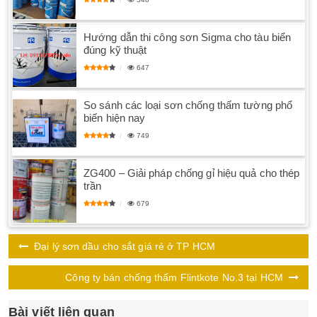
Hướng dẫn thi công sơn Sigma cho tàu biển
đúng kỹ thuật
647
So sánh các loại sơn chống thấm tường phổ
biến hiện nay
749
ZG400 – Giải pháp chống gỉ hiệu quả cho thép
trần
679
Đại lý sơn dầu cho sắt giá rẻ ở TP HCM
Công ty bán chống thấm Flintkote No.3 tại HCM
Bài viết liên quan