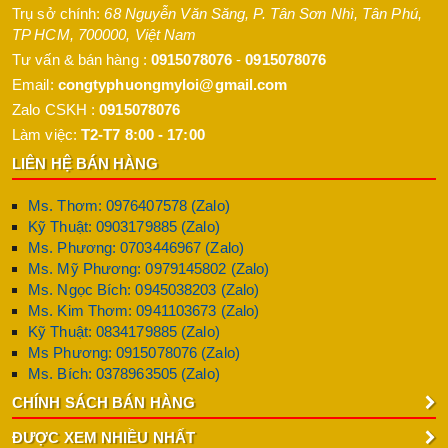
Trụ sở chính:
68 Nguyễn Văn Săng, P. Tân Sơn Nhì
,
Tân Phú
,
TP HCM
,
700000
,
Việt Nam
Tư vấn & bán hàng :
0915078076
-
0915078076
Email:
congtyphuongmyloi@gmail.com
Zalo CSKH :
0915078076
Làm việc:
T2-T7 8:00 - 17:00
LIÊN HỆ BÁN HÀNG
Ms. Thơm: 0976407578 (Zalo)
Kỹ Thuật: 0903179885 (Zalo)
Ms. Phương: 0703446967 (Zalo)
Ms. Mỹ Phương: 0979145802 (Zalo)
Ms. Ngọc Bích: 0945038203 (Zalo)
Ms. Kim Thơm: 0941103673 (Zalo)
Kỹ Thuật: 0834179885 (Zalo)
Ms Phương: 0915078076 (Zalo)
Ms. Bích: 0378963505 (Zalo)
CHÍNH SÁCH BÁN HÀNG
ĐƯỢC XEM NHIỀU NHẤT