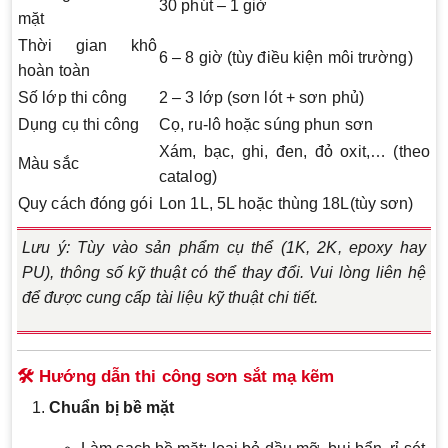
30 phút – 1 giờ
mặt
Thời gian khô
6 – 8 giờ (tùy điều kiện môi trường)
hoàn toàn
Số lớp thi công
2 – 3 lớp (sơn lót + sơn phủ)
Dụng cụ thi công
Cọ, ru-lô hoặc súng phun sơn
Xám, bạc, ghi, đen, đỏ oxit,… (theo
Màu sắc
catalog)
Quy cách đóng gói
Lon 1L, 5L hoặc thùng 18L(tùy sơn)
Lưu ý: Tùy vào sản phẩm cụ thể (1K, 2K, epoxy hay
PU), thông số kỹ thuật có thể thay đổi. Vui lòng liên hệ
để được cung cấp tài liệu kỹ thuật chi tiết.
🛠️ Hướng dẫn thi công sơn sắt mạ kẽm
Chuẩn bị bề mặt