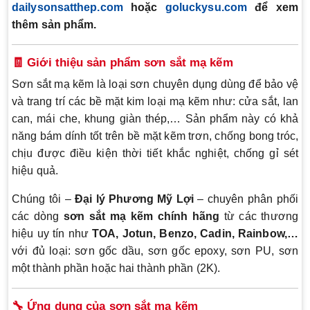
dailysonsatthep.com
hoặc
goluckysu.com
để xem
thêm sản phẩm.
🧾 Giới thiệu sản phẩm sơn sắt mạ kẽm
Sơn sắt mạ kẽm là loại sơn chuyên dụng dùng để bảo vệ
và trang trí các bề mặt kim loại mạ kẽm như: cửa sắt, lan
can, mái che, khung giàn thép,… Sản phẩm này có khả
năng bám dính tốt trên bề mặt kẽm trơn, chống bong tróc,
chịu được điều kiện thời tiết khắc nghiệt, chống gỉ sét
hiệu quả.
Chúng tôi –
Đại lý Phương Mỹ Lợi
– chuyên phân phối
các dòng
sơn sắt mạ kẽm chính hãng
từ các thương
hiệu uy tín như
TOA, Jotun, Benzo, Cadin, Rainbow,…
với đủ loại: sơn gốc dầu, sơn gốc epoxy, sơn PU, sơn
một thành phần hoặc hai thành phần (2K).
🔧 Ứng dụng của sơn sắt mạ kẽm