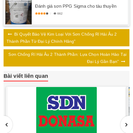
Đánh giá sơn PPG Sigma cho tàu thuyền
662
Bí Quyết Bảo Vệ Kim Loại Với Sơn Chống Rỉ Hải Âu 2
Thành Phần Từ Đại Lý Chính Hãng"
Sơn Chống Rỉ Hải Âu 2 Thành Phần: Lựa Chọn Hoàn Hảo Tại
Đại Lý Gần Bạn"
Bài viết liên quan