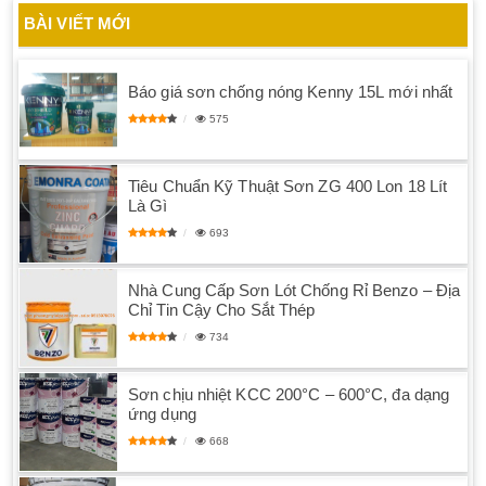
BÀI VIẾT MỚI
Báo giá sơn chống nóng Kenny 15L mới nhất
575
Tiêu Chuẩn Kỹ Thuật Sơn ZG 400 Lon 18 Lít
Là Gì
693
Nhà Cung Cấp Sơn Lót Chống Rỉ Benzo – Địa
Chỉ Tin Cậy Cho Sắt Thép
734
Sơn chịu nhiệt KCC 200°C – 600°C, đa dạng
ứng dụng
668