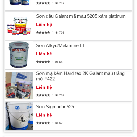
749
Sơn dầu Galant mã màu 5205 xám platinum
Liên hệ
703
Sơn Alkyd/Melamine LT
Liên hệ
663
Sơn mạ kẽm Hard tex 2K Galant màu trắng
mờ F422
Liên hệ
709
Sơn Sigmadur 525
Liên hệ
676