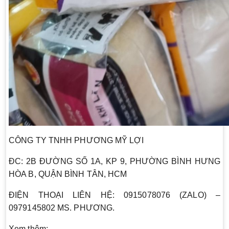
CÔNG TY TNHH PHƯƠNG MỸ LỢI
ĐC: 2B ĐƯỜNG SỐ 1A, KP 9, PHƯỜNG BÌNH HƯNG
HÒA B, QUẬN BÌNH TÂN, HCM
ĐIỆN THOẠI LIÊN HỆ: 0915078076 (ZALO) –
0979145802 MS. PHƯƠNG.
Xem thêm: