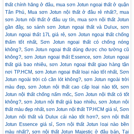
thất chính hãng ở đâu
,
mua sơn Jotun ngoại thất ở quận
Tân Phú
,
Mua sơn Jotun nội thất ở đâu rẻ nhất?
,
mua
sơn Jotun nội thất ở đâu uy tín
,
mua sơn nội thất Jotun
gần đây
,
so sánh sơn Jotun ngoại thất và Dulux
,
sơn
Jotun ngoại thất 17L giá rẻ
,
sơn Jotun ngoại thất chống
thấm tốt nhất
,
Sơn Jotun ngoại thất có chống nóng
không?
,
Sơn Jotun ngoại thất dùng được cho tường cũ
không?
,
sơn Jotun ngoại thất Essence
,
sơn Jotun ngoại
thất giá bao nhiêu
,
sơn Jotun ngoại thất giao hàng tận
nơi TP.HCM
,
sơn Jotun ngoại thất loại nào tốt nhất
,
Sơn
Jotun ngoài trời có cần lót không?
,
sơn Jotun ngoài trời
màu đẹp
,
sơn Jotun nội thất cao cấp loại nào tốt
,
sơn
Jotun nội thất chống nấm mốc
,
Sơn Jotun nội thất có tốt
không?
,
sơn Jotun nội thất giá bao nhiêu
,
sơn Jotun nội
thất màu đẹp nhất
,
sơn Jotun nội thất TP.HCM giá sỉ
,
Sơn
Jotun nội thất và Dulux cái nào tốt hơn?
,
sơn nội thất
Jotun Essence giá sỉ
,
Sơn nội thất Jotun loại nào bền
màu nhất?
,
sơn nội thất Jotun Majestic ở đâu bán
,
Tại