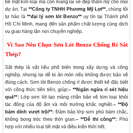
bề mặt kim loại mà còn mang lại vẻ đẹp thẩm mỹ cho mọi
dự án. Tại
**Công ty TNHH Phương Mỹ Lợi**,
chúng tôi
tự hào là
**đại lý sơn lót Benzo**
uy tín tại Thành phố
Hồ Chí Minh, mang đến sản phẩm chất lượng cùng dịch
vụ giao hàng tận nơi chuyên nghiệp.
Vì Sao Nên Chọn Sơn Lót Benzo Chống Rỉ Sắt
Thép?
Sắt thép là vật liệu phổ biến trong xây dựng và công
nghiệp, nhưng lại dễ bị ăn mòn nếu không được bảo vệ
đúng cách. Sơn lót Benzo chống rỉ được thiết kế đặc biệt
với công thức tiên tiến, giúp:
– **Ngăn ngừa rỉ sét hiệu
quả**:
Lớp sơn lót tạo màng chắn bảo vệ kim loại khỏi
tác động của độ ẩm và môi trường khắc nghiệt.
– **Độ
bám dính vượt trội**:
Đảm bảo lớp sơn phủ bám chắc,
không bong tróc theo thời gian.
– **Dễ thi công**:
Phù
hợp với nhiều loại bề mặt và điều kiện thời tiết.