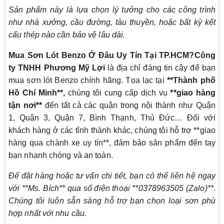
Sản phẩm này là lựa chọn lý tưởng cho các công trình
như nhà xưởng, cầu đường, tàu thuyền, hoặc bất kỳ kết
cấu thép nào cần bảo vệ lâu dài.
Mua Sơn Lót Benzo Ở Đâu Uy Tín Tại TP.HCM?
Công
ty TNHH Phương Mỹ Lợi
là địa chỉ đáng tin cậy để bạn
mua sơn lót Benzo chính hãng. Tọa lạc tại
**Thành phố
Hồ Chí Minh**,
chúng tôi cung cấp dịch vụ
**giao hàng
tận nơi**
đến tất cả các quận trong nội thành như Quận
1, Quận 3, Quận 7, Bình Thạnh, Thủ Đức… Đối với
khách hàng ở các tỉnh thành khác, chúng tôi hỗ trợ **giao
hàng qua chành xe uy tín**, đảm bảo sản phẩm đến tay
bạn nhanh chóng và an toàn.
Để đặt hàng hoặc tư vấn chi tiết, bạn có thể liên hệ ngay
với **Ms. Bích** qua số điện thoại **0378963505 (Zalo)**.
Chúng tôi luôn sẵn sàng hỗ trợ bạn chọn loại sơn phù
hợp nhất với nhu cầu.