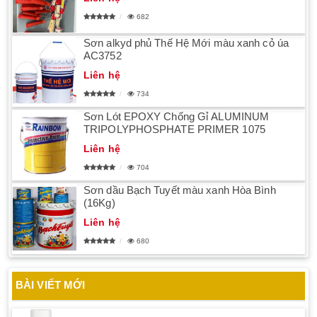
682
Sơn alkyd phủ Thế Hệ Mới màu xanh cỏ úa
AC3752
Liên hệ
734
Sơn Lót EPOXY Chống Gỉ ALUMINUM
TRIPOLYPHOSPHATE PRIMER 1075
Liên hệ
704
Sơn dầu Bạch Tuyết màu xanh Hòa Bình
(16Kg)
Liên hệ
680
BÀI VIẾT MỚI