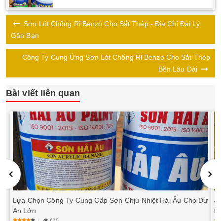
Sơn Lót Chống Rỉ Benzo Cho Sắt Thép - Địa Chỉ Đại Lý
Gần Bạn
Công Ty Cung Ứng Sơn Lót Chống Rỉ Benzo Cho Sắt Thép
Bền Lâu Dài
Bài viết liên quan
Lựa Chọn Công Ty Cung Cấp Sơn Chịu Nhiệt Hải Âu Cho Dự
J
Án Lớn
tr
670