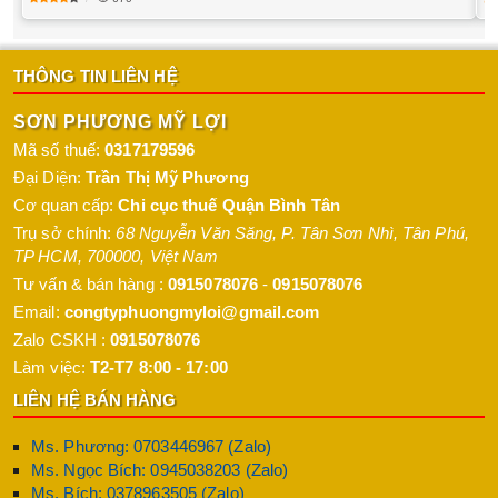
THÔNG TIN LIÊN HỆ
SƠN PHƯƠNG MỸ LỢI
Mã số thuế:
0317179596
Đại Diện:
Trần Thị Mỹ Phương
Cơ quan cấp:
Chi cục thuế Quận Bình Tân
Trụ sở chính:
68 Nguyễn Văn Săng, P. Tân Sơn Nhì
,
Tân Phú
,
TP HCM
,
700000
,
Việt Nam
Tư vấn & bán hàng :
0915078076
-
0915078076
Email:
congtyphuongmyloi@gmail.com
Zalo CSKH :
0915078076
Làm việc:
T2-T7 8:00 - 17:00
LIÊN HỆ BÁN HÀNG
Ms. Phương: 0703446967 (Zalo)
Ms. Ngọc Bích: 0945038203 (Zalo)
Ms. Bích: 0378963505 (Zalo)