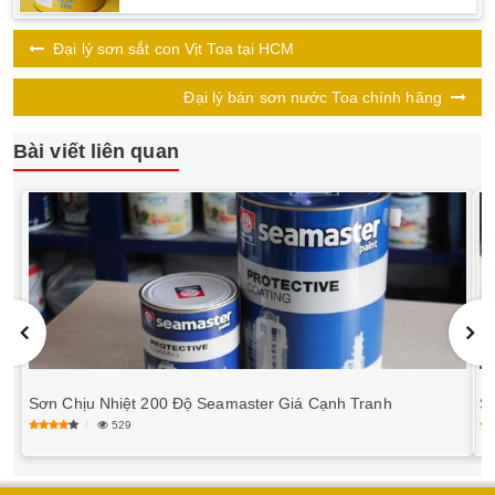
Đại lý sơn sắt con Vịt Toa tại HCM
Đại lý bán sơn nước Toa chính hãng
Bài viết liên quan
Sơn Chịu Nhiệt 200 Độ Seamaster Giá Cạnh Tranh
S
529