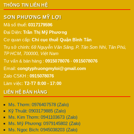
THÔNG TIN LIÊN HỆ
SƠN PHƯƠNG MỸ LỢI
Mã số thuế:
0317179596
Đại Diện:
Trần Thị Mỹ Phương
Cơ quan cấp:
Chi cục thuế Quận Bình Tân
Trụ sở chính:
68 Nguyễn Văn Săng, P. Tân Sơn Nhì
,
Tân Phú
,
TP HCM
,
700000
,
Việt Nam
Tư vấn & bán hàng :
0915078076
-
0915078076
Email:
congtyphuongmyloi@gmail.com
Zalo CSKH :
0915078076
Làm việc:
T2-T7 8:00 - 17:00
LIÊN HỆ BÁN HÀNG
Ms. Thơm: 0976407578 (Zalo)
Kỹ Thuật: 0903179885 (Zalo)
Ms. Kim Thơm: 0941103673 (Zalo)
Ms. Mỹ Phương: 0979145802 (Zalo)
Ms. Ngọc Bích: 0945038203 (Zalo)