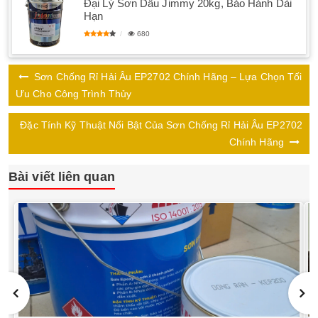
Đại Lý Sơn Dầu Jimmy 20kg, Bảo Hành Dài
Hạn
680
Sơn Chống Rỉ Hải Âu EP2702 Chính Hãng – Lựa Chọn Tối
Ưu Cho Công Trình Thủy
Đặc Tính Kỹ Thuật Nổi Bật Của Sơn Chống Rỉ Hải Âu EP2702
Chính Hãng
Bài viết liên quan