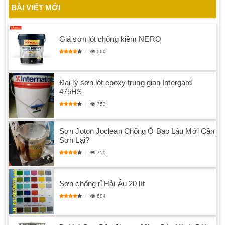
BÀI VIẾT MỚI
Giá sơn lót chống kiềm NERO
560
Đại lý sơn lót epoxy trung gian Intergard
475HS
753
Sơn Joton Joclean Chống Ố Bao Lâu Mới Cần
Sơn Lại?
750
Sơn chống rỉ Hải Âu 20 lít
604