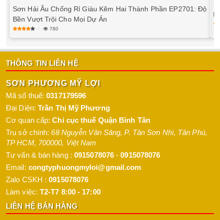
Sơn Hải Âu Chống Rỉ Giàu Kẽm Hai Thành Phần EP2701: Độ
M
Bền Vượt Trội Cho Mọi Dự Án
780
THÔNG TIN LIÊN HỆ
SƠN PHƯƠNG MỸ LỢI
Mã số thuế:
0317179596
Đại Diện:
Trần Thị Mỹ Phương
Cơ quan cấp:
Chi cục thuế Quận Bình Tân
Trụ sở chính:
68 Nguyễn Văn Săng, P. Tân Sơn Nhì
,
Tân Phú
,
TP HCM
,
700000
,
Việt Nam
Tư vấn & bán hàng :
0915078076
-
0915078076
Email:
congtyphuongmyloi@gmail.com
Zalo CSKH :
0915078076
Làm việc:
T2-T7 8:00 - 17:00
LIÊN HỆ BÁN HÀNG