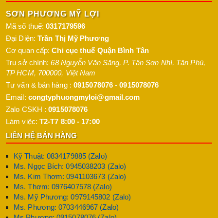
SƠN PHƯƠNG MỸ LỢI
Mã số thuế:
0317179596
Đại Diện:
Trần Thị Mỹ Phương
Cơ quan cấp:
Chi cục thuế Quận Bình Tân
Trụ sở chính:
68 Nguyễn Văn Săng, P. Tân Sơn Nhì
,
Tân Phú
,
TP HCM
,
700000
,
Việt Nam
Tư vấn & bán hàng :
0915078076
-
0915078076
Email:
congtyphuongmyloi@gmail.com
Zalo CSKH :
0915078076
Làm việc:
T2-T7 8:00 - 17:00
LIÊN HỆ BÁN HÀNG
Kỹ Thuật: 0834179885 (Zalo)
Ms. Ngọc Bích: 0945038203 (Zalo)
Ms. Kim Thơm: 0941103673 (Zalo)
Ms. Thơm: 0976407578 (Zalo)
Ms. Mỹ Phương: 0979145802 (Zalo)
Ms. Phương: 0703446967 (Zalo)
Ms Phương: 0915078076 (Zalo)