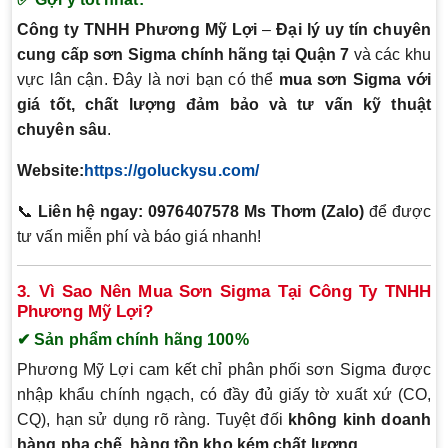
Công ty TNHH Phương Mỹ Lợi
–
Đại lý uy tín chuyên
cung cấp sơn Sigma chính hãng tại Quận 7
và các khu
vực lân cận. Đây là nơi bạn có thể
mua sơn Sigma với
giá tốt, chất lượng đảm bảo và tư vấn kỹ thuật
chuyên sâu
.
Website:
https://goluckysu.com/
📞
Liên hệ ngay: 0976407578 Ms Thơm (Zalo)
để được
tư vấn miễn phí và báo giá nhanh!
3. Vì Sao Nên Mua Sơn Sigma Tại Công Ty TNHH
Phương Mỹ Lợi?
✔ Sản phẩm chính hãng 100%
Phương Mỹ Lợi cam kết chỉ phân phối sơn Sigma được
nhập khẩu chính ngạch, có đầy đủ giấy tờ xuất xứ (CO,
CQ), hạn sử dụng rõ ràng. Tuyệt đối
không kinh doanh
hàng pha chế, hàng tồn kho kém chất lượng.