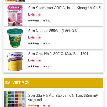
Sơn Seamaster ABF All in 1 – Kháng khuẩn 5L
Liên hệ
662
Sơn Nanpao 855W nội thất 3.6L
Liên hệ
671
Sơn Chịu Nhiệt 300°C, Màu Bạc 1504
Liên hệ
685
BÀI VIẾT MỚI
Sơn dầu Hải Âu: Bảo vệ hoàn hảo, thẩm mỹ
vượt trội
786