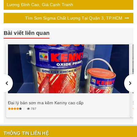
Lượng Đỉnh Cao, Giá Cạnh Tranh
Tìm Sơn Sigma Chất Lượng Tại Quận 3, TP.HCM
Bài viết liên quan
Đại lý bán sơn ma kẽm Kenny cao cấp
Si
787
THÔNG TIN LIÊN HỆ