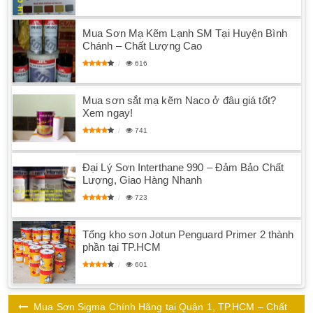
Mua Sơn Mạ Kẽm Lạnh SM Tại Huyện Bình
Chánh – Chất Lượng Cao
616
Mua sơn sắt mạ kẽm Naco ở đâu giá tốt?
Xem ngay!
741
Đại Lý Sơn Interthane 990 – Đảm Bảo Chất
Lượng, Giao Hàng Nhanh
723
Tổng kho sơn Jotun Penguard Primer 2 thành
phần tại TP.HCM
601
Mua Sơn Sigma Chính Hãng tại Quận 1, TP.HCM – Chất