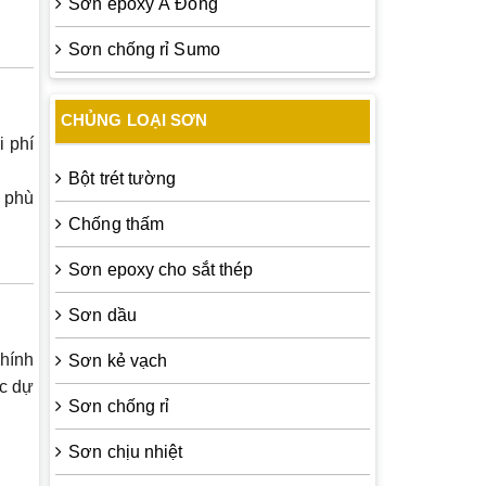
Sơn epoxy Á Đông
Sơn chống rỉ Sumo
CHỦNG LOẠI SƠN
 phí
Bột trét tường
, phù
Chống thấm
Sơn epoxy cho sắt thép
Sơn dầu
hính
Sơn kẻ vạch
ác dự
Sơn chống rỉ
Sơn chịu nhiệt