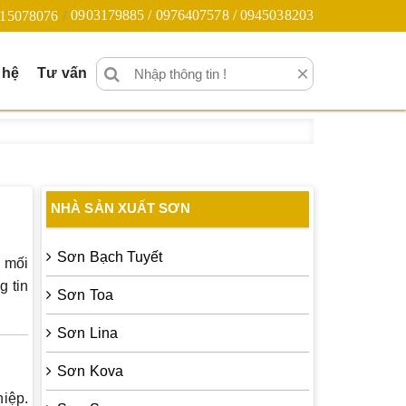
0903179885 / 0976407578 / 0945038203
15078076
×
 hệ
Tư vấn
NHÀ SẢN XUẤT SƠN
Sơn Bạch Tuyết
à mối
g tin
Sơn Toa
Sơn Lina
Sơn Kova
hiệp.