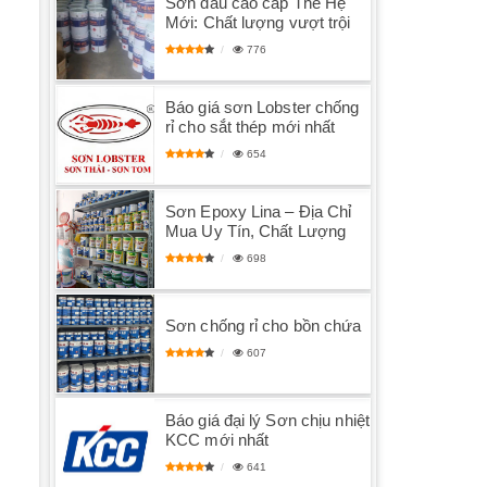
Sơn dầu cao cấp Thế Hệ
Mới: Chất lượng vượt trội
776
Báo giá sơn Lobster chống
rỉ cho sắt thép mới nhất
654
Sơn Epoxy Lina – Địa Chỉ
Mua Uy Tín, Chất Lượng
698
Sơn chống rỉ cho bồn chứa
607
Báo giá đại lý Sơn chịu nhiệt
KCC mới nhất
641