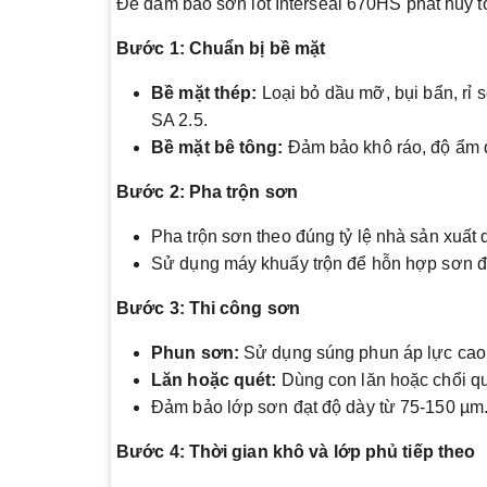
Để đảm bảo sơn lót Interseal 670HS phát huy tố
Bước 1: Chuẩn bị bề mặt
Bề mặt thép:
Loại bỏ dầu mỡ, bụi bẩn, rỉ 
SA 2.5.
Bề mặt bê tông:
Đảm bảo khô ráo, độ ẩm dư
Bước 2: Pha trộn sơn
Pha trộn sơn theo đúng tỷ lệ nhà sản xuất 
Sử dụng máy khuấy trộn để hỗn hợp sơn đ
Bước 3: Thi công sơn
Phun sơn:
Sử dụng súng phun áp lực cao 
Lăn hoặc quét:
Dùng con lăn hoặc chổi qu
Đảm bảo lớp sơn đạt độ dày từ 75-150 µm
Bước 4: Thời gian khô và lớp phủ tiếp theo