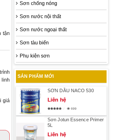
Sơn chống nóng
Sơn nước nội thất
Sơn nước ngoại thất
 tận
Sơn tàu biển
Phụ kiện sơn
trình
SẢN PHẨM MỚI
 linh
SƠN DẦU NACO 530
Liên hệ
i giá
699
Sơn Jotun Essence Primer
5L
Liên hệ