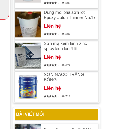
689
Dung môi pha sơn lót
Epoxy Jotun Thinner No.17
Liên hệ
682
Sơn mạ kẽm lạnh zinc
spraytech lon 4 lít
Liên hệ
672
SƠN NACO TRẮNG
BÓNG
Liên hệ
718
BÀI VIẾT MỚI