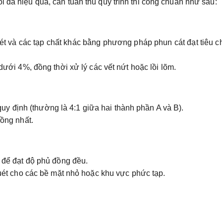
i đa hiệu quả, cần tuân thủ quy trình thi công chuẩn như sau:
sét và các tạp chất khác bằng phương pháp phun cát đạt tiêu 
ới 4%, đồng thời xử lý các vết nứt hoặc lồi lõm.
quy định (thường là 4:1 giữa hai thành phần A và B).
ồng nhất.
để đạt độ phủ đồng đều.
ét cho các bề mặt nhỏ hoặc khu vực phức tạp.
.