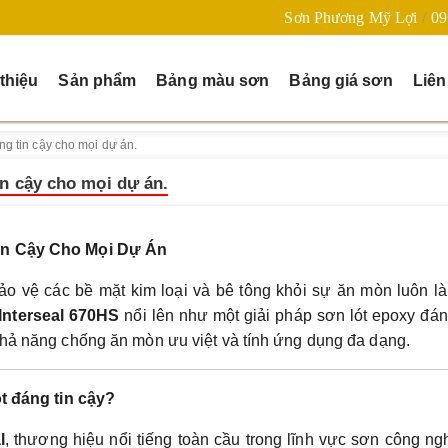
Sơn Phương Mỹ Lợi
09
 thiệu
Sản phẩm
Bảng màu sơn
Bảng giá sơn
Liên
ng tin cậy cho mọi dự án.
in cậy cho mọi dự án.
Tin Cậy Cho Mọi Dự Án
o vệ các bề mặt kim loại và bê tông khỏi sự ăn mòn luôn l
Interseal 670HS
nổi lên như một giải pháp sơn lót epoxy đán
khả năng chống ăn mòn ưu việt và tính ứng dụng đa dạng.
ót đáng tin cậy?
l
, thương hiệu nổi tiếng toàn cầu trong lĩnh vực sơn công ng