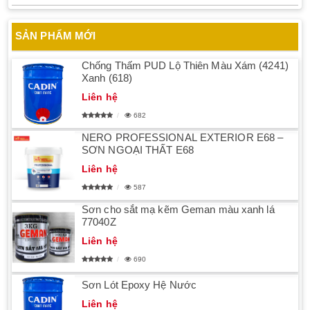
SẢN PHẨM MỚI
Chống Thấm PUD Lộ Thiên Màu Xám (4241)
Xanh (618)
Liên hệ
682
NERO PROFESSIONAL EXTERIOR E68 –
SƠN NGOẠI THẤT E68
Liên hệ
587
Sơn cho sắt mạ kẽm Geman màu xanh lá
77040Z
Liên hệ
690
Sơn Lót Epoxy Hệ Nước
Liên hệ