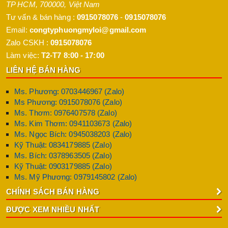
TP HCM
,
700000
,
Việt Nam
Tư vấn & bán hàng :
0915078076
-
0915078076
Email:
congtyphuongmyloi@gmail.com
Zalo CSKH :
0915078076
Làm việc:
T2-T7 8:00 - 17:00
LIÊN HỆ BÁN HÀNG
Ms. Phương: 0703446967 (Zalo)
Ms Phương: 0915078076 (Zalo)
Ms. Thơm: 0976407578 (Zalo)
Ms. Kim Thơm: 0941103673 (Zalo)
Ms. Ngọc Bích: 0945038203 (Zalo)
Kỹ Thuật: 0834179885 (Zalo)
Ms. Bích: 0378963505 (Zalo)
Kỹ Thuật: 0903179885 (Zalo)
Ms. Mỹ Phương: 0979145802 (Zalo)
CHÍNH SÁCH BÁN HÀNG
ĐƯỢC XEM NHIỀU NHẤT