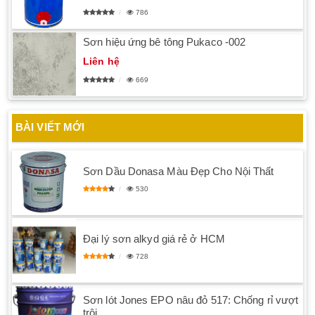
786
Sơn hiệu ứng bê tông Pukaco -002
Liên hệ
669
BÀI VIẾT MỚI
Sơn Dầu Donasa Màu Đẹp Cho Nội Thất
530
Đại lý sơn alkyd giá rẻ ở HCM
728
Sơn lót Jones EPO nâu đỏ 517: Chống rỉ vượt
trội