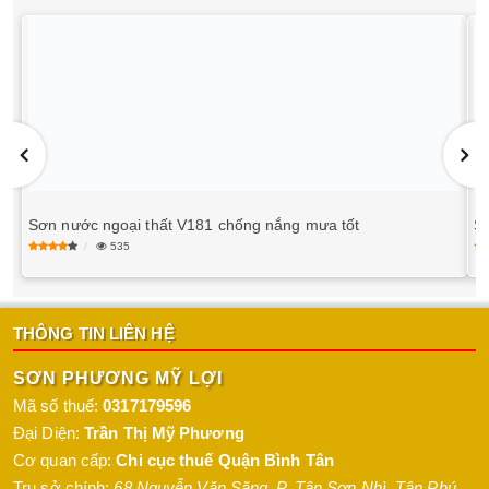
Sơn nước ngoại thất V181 chống nắng mưa tốt
S
535
THÔNG TIN LIÊN HỆ
SƠN PHƯƠNG MỸ LỢI
Mã số thuế:
0317179596
Đại Diện:
Trần Thị Mỹ Phương
Cơ quan cấp:
Chi cục thuế Quận Bình Tân
Trụ sở chính:
68 Nguyễn Văn Săng, P. Tân Sơn Nhì
,
Tân Phú
,