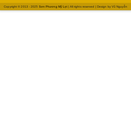
Copyright © 2013 - 2025
Sơn Phương Mỹ Lợi
| All rights reserved | Design by
Vũ Nguyễn