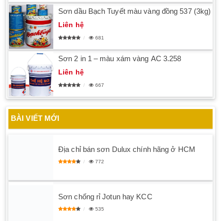
Sơn dầu Bạch Tuyết màu vàng đồng 537 (3kg)
Liên hệ
681
Sơn 2 in 1 – màu xám vàng AC 3.258
Liên hệ
667
BÀI VIẾT MỚI
Địa chỉ bán sơn Dulux chính hãng ở HCM
772
Sơn chống rỉ Jotun hay KCC
535