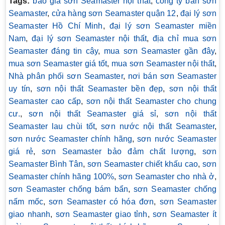
Tags:
báo giá sơn Seamaster nội thất
,
công ty bán sơn
Seamaster
,
cửa hàng sơn Seamaster quận 12
,
đại lý sơn
Seamaster Hồ Chí Minh
,
đại lý sơn Seamaster miền
Nam
,
đại lý sơn Seamaster nội thất
,
địa chỉ mua sơn
Seamaster đáng tin cậy
,
mua sơn Seamaster gần đây
,
mua sơn Seamaster giá tốt
,
mua sơn Seamaster nội thất
,
Nhà phân phối sơn Seamaster
,
nơi bán sơn Seamaster
uy tín
,
sơn nội thất Seamaster bền đẹp
,
sơn nội thất
Seamaster cao cấp
,
sơn nội thất Seamaster cho chung
cư.
,
sơn nội thất Seamaster giá sỉ
,
sơn nội thất
Seamaster lau chùi tốt
,
sơn nước nội thất Seamaster
,
sơn nước Seamaster chính hãng
,
sơn nước Seamaster
giá rẻ
,
sơn Seamaster bảo đảm chất lượng
,
sơn
Seamaster Bình Tân
,
sơn Seamaster chiết khấu cao
,
sơn
Seamaster chính hãng 100%
,
sơn Seamaster cho nhà ở
,
sơn Seamaster chống bám bẩn
,
sơn Seamaster chống
nấm mốc
,
sơn Seamaster có hóa đơn
,
sơn Seamaster
giao nhanh
,
sơn Seamaster giao tỉnh
,
sơn Seamaster ít