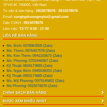
TP HCM
,
700000
,
Việt Nam
Tư vấn & bán hàng :
0915078076
-
0915078076
Email:
congtyphuongmyloi@gmail.com
Zalo CSKH :
0915078076
Làm việc:
T2-T7 8:00 - 17:00
LIÊN HỆ BÁN HÀNG
Ms. Bích: 0378963505 (Zalo)
Ms. Thơm: 0976407578 (Zalo)
Ms. Kim Thơm: 0941103673 (Zalo)
Ms. Phương: 0703446967 (Zalo)
Kỹ Thuật: 0834179885 (Zalo)
Ms. Ngọc Bích: 0945038203 (Zalo)
Kỹ Thuật: 0903179885 (Zalo)
Ms. Mỹ Phương: 0979145802 (Zalo)
Ms Phương: 0915078076 (Zalo)
CHÍNH SÁCH BÁN HÀNG
ĐƯỢC XEM NHIỀU NHẤT