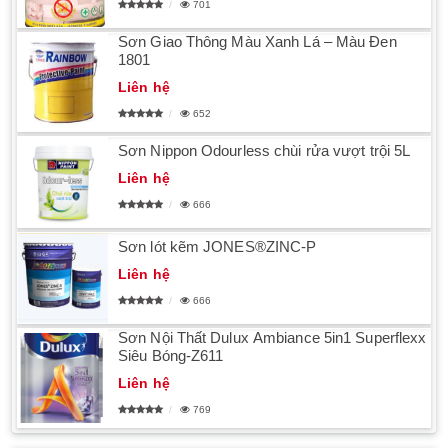
701
Sơn Giao Thông Màu Xanh Lá – Màu Đen
1801
Liên hệ
652
Sơn Nippon Odourless chùi rửa vượt trội 5L
Liên hệ
666
Sơn lót kẽm JONES®ZINC-P
Liên hệ
666
Sơn Nội Thất Dulux Ambiance 5in1 Superflexx
Siêu Bóng-Z611
Liên hệ
769