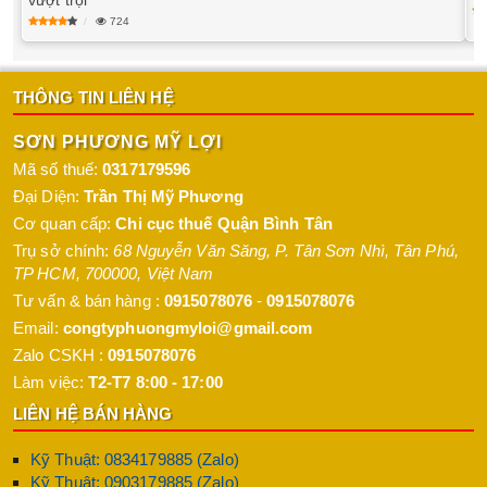
vượt trội
724
THÔNG TIN LIÊN HỆ
SƠN PHƯƠNG MỸ LỢI
Mã số thuế:
0317179596
Đại Diện:
Trần Thị Mỹ Phương
Cơ quan cấp:
Chi cục thuế Quận Bình Tân
Trụ sở chính:
68 Nguyễn Văn Săng, P. Tân Sơn Nhì
,
Tân Phú
,
TP HCM
,
700000
,
Việt Nam
Tư vấn & bán hàng :
0915078076
-
0915078076
Email:
congtyphuongmyloi@gmail.com
Zalo CSKH :
0915078076
Làm việc:
T2-T7 8:00 - 17:00
LIÊN HỆ BÁN HÀNG
Kỹ Thuật: 0834179885 (Zalo)
Kỹ Thuật: 0903179885 (Zalo)