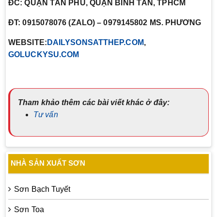
ĐC: QUẬN TÂN PHÚ, QUẬN BÌNH TÂN, TPHCM
ĐT: 0915078076 (ZALO) – 0979145802 MS. PHƯƠNG
WEBSITE:
DAILYSONSATTHEP.COM
,
GOLUCKYSU.COM
Tham khảo thêm các bài viết khác ở đây:
Tư vấn
NHÀ SẢN XUẤT SƠN
Sơn Bạch Tuyết
Sơn Toa