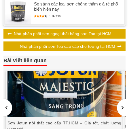
So sánh các loại sơn chống thấm giá rẻ phổ
biến hiện nay
730
Nhà phân phối sơn ngoại thất hãng sơn Toa tại HCM
Nhà phân phối sơn Toa cao cấp cho tường tại HCM
Bài viết liên quan
Sơn Jotun nội thất cao cấp TP.HCM – Giá tốt, chất lượng
Đị