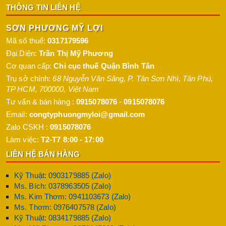
THÔNG TIN LIÊN HỆ
SƠN PHƯƠNG MỸ LỢI
Mã số thuế:
0317179596
Đại Diện:
Trần Thị Mỹ Phương
Cơ quan cấp:
Chi cục thuế Quận Bình Tân
Trụ sở chính:
68 Nguyễn Văn Săng, P. Tân Sơn Nhì
,
Tân Phú
,
TP HCM
,
700000
,
Việt Nam
Tư vấn & bán hàng :
0915078076
-
0915078076
Email:
congtyphuongmyloi@gmail.com
Zalo CSKH :
0915078076
Làm việc:
T2-T7 8:00 - 17:00
LIÊN HỆ BÁN HÀNG
Kỹ Thuật: 0903179885 (Zalo)
Ms. Bích: 0378963505 (Zalo)
Ms. Kim Thơm: 0941103673 (Zalo)
Ms. Thơm: 0976407578 (Zalo)
Kỹ Thuật: 0834179885 (Zalo)