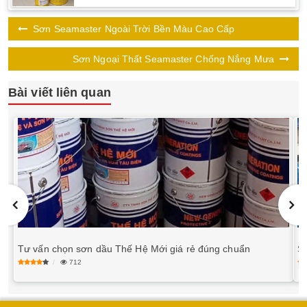
Sơn Seamaster Ngoài Trời Bền Màu Cao Cấp
Sơn Ngoại Thất Seamaster Chống Nắng Mưa
Bài viết liên quan
Tư vấn chọn sơn dầu Thế Hệ Mới giá rẻ đúng chuẩn
S
712