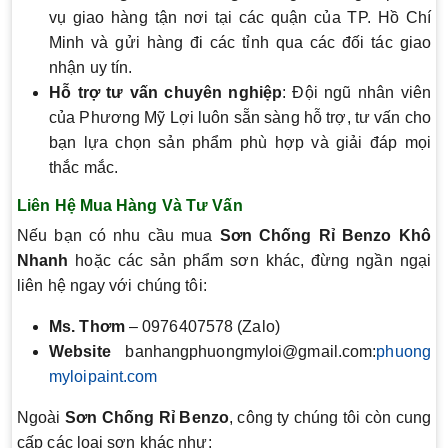
vụ giao hàng tận nơi tại các quận của TP. Hồ Chí
Minh và gửi hàng đi các tỉnh qua các đối tác giao
nhận uy tín.
Hỗ trợ tư vấn chuyên nghiệp
: Đội ngũ nhân viên
của Phương Mỹ Lợi luôn sẵn sàng hỗ trợ, tư vấn cho
bạn lựa chọn sản phẩm phù hợp và giải đáp mọi
thắc mắc.
Liên Hệ Mua Hàng Và Tư Vấn
Nếu bạn có nhu cầu mua
Sơn Chống Rỉ Benzo Khô
Nhanh
hoặc các sản phẩm sơn khác, đừng ngần ngại
liên hệ ngay với chúng tôi:
Ms. Thơm
– 0976407578 (Zalo)
Website
banhangphuongmyloi@gmail.com:
phuong
myloipaint.com
Ngoài
Sơn Chống Rỉ Benzo
, công ty chúng tôi còn cung
cấp các loại sơn khác như: