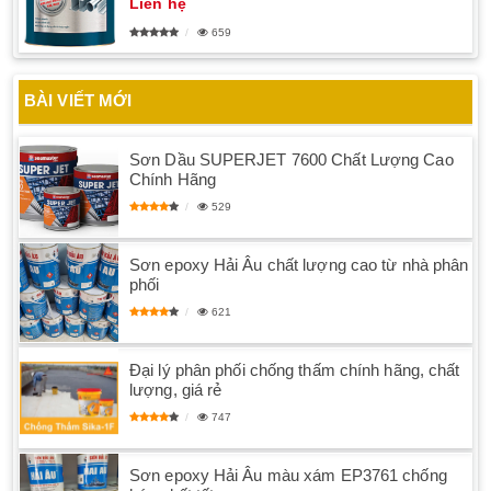
Liên hệ
659
BÀI VIẾT MỚI
Sơn Dầu SUPERJET 7600 Chất Lượng Cao
Chính Hãng
529
Sơn epoxy Hải Âu chất lượng cao từ nhà phân
phối
621
Đại lý phân phối chống thấm chính hãng, chất
lượng, giá rẻ
747
Sơn epoxy Hải Âu màu xám EP3761 chống