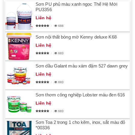
Sơn PU phủ màu xanh ngọc Thế Hệ Mới
PU3356
Liên hệ
688
Sơn nội thất bóng mờ Kenny deluxe K68
Liên hệ
683
Sơn dầu Galant màu xám đậm 527 dawn grey
Liên hệ
693
Sơn thơm công nghiệp Lobster màu đen 616
Liên hệ
683
Sơn Toa 2 trong 1 cho kẽm, inox, sắt màu đỏ
*00336