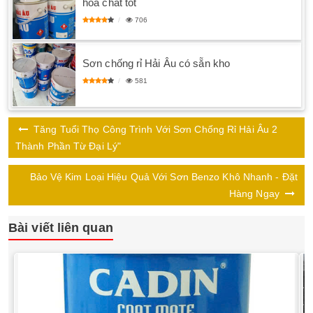
hóa chất tốt
706
Sơn chống rỉ Hải Âu có sẵn kho
581
Tăng Tuổi Thọ Công Trình Với Sơn Chống Rỉ Hải Âu 2
Thành Phần Từ Đại Lý"
Bảo Vệ Kim Loại Hiệu Quả Với Sơn Benzo Khô Nhanh - Đặt
Hàng Ngay
Bài viết liên quan