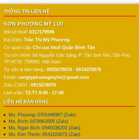
THÔNG TIN LIÊN HỆ
SƠN PHƯƠNG MỸ LỢI
Mã số thuế:
0317179596
Đại Diện:
Trần Thị Mỹ Phương
Cơ quan cấp:
Chi cục thuế Quận Bình Tân
Trụ sở chính:
68 Nguyễn Văn Săng, P. Tân Sơn Nhì
,
Tân Phú
,
TP HCM
,
700000
,
Việt Nam
Tư vấn & bán hàng :
0915078076
-
0915078076
Email:
congtyphuongmyloi@gmail.com
Zalo CSKH :
0915078076
Làm việc:
T2-T7 8:00 - 17:00
LIÊN HỆ BÁN HÀNG
Ms. Phương: 0703446967 (Zalo)
Ms. Bích: 0378963505 (Zalo)
Ms. Ngọc Bích: 0945038203 (Zalo)
Ms. Kim Thơm: 0941103673 (Zalo)