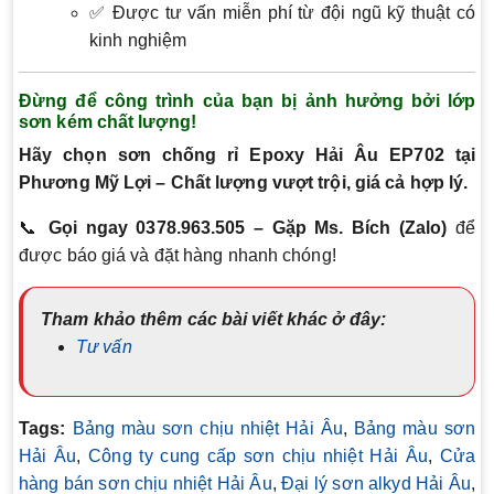
✅ Được tư vấn miễn phí từ đội ngũ kỹ thuật có
kinh nghiệm
Đừng để công trình của bạn bị ảnh hưởng bởi lớp
sơn kém chất lượng!
Hãy chọn sơn chống rỉ Epoxy Hải Âu EP702 tại
Phương Mỹ Lợi – Chất lượng vượt trội, giá cả hợp lý.
📞
Gọi ngay 0378.963.505 – Gặp Ms. Bích (Zalo)
để
được báo giá và đặt hàng nhanh chóng!
Tham khảo thêm các bài viết khác ở đây:
Tư vấn
Tags:
Bảng màu sơn chịu nhiệt Hải Âu
,
Bảng màu sơn
Hải Âu
,
Công ty cung cấp sơn chịu nhiệt Hải Âu
,
Cửa
hàng bán sơn chịu nhiệt Hải Âu
,
Đại lý sơn alkyd Hải Âu
,