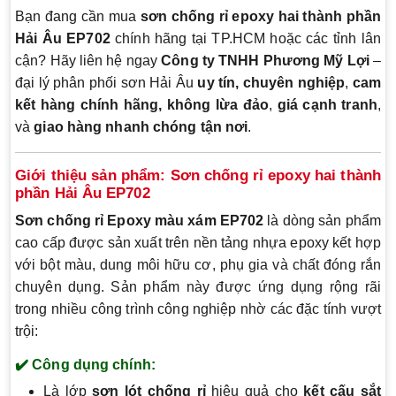
Bạn đang cần mua
sơn chống rỉ epoxy hai thành phần
Hải Âu EP702
chính hãng tại TP.HCM hoặc các tỉnh lân
cận? Hãy liên hệ ngay
Công ty TNHH Phương Mỹ Lợi
–
đại lý phân phối sơn Hải Âu
uy tín, chuyên nghiệp
,
cam
kết hàng chính hãng, không lừa đảo
,
giá cạnh tranh
,
và
giao hàng nhanh chóng tận nơi
.
Giới thiệu sản phẩm: Sơn chống rỉ epoxy hai thành
phần Hải Âu EP702
Sơn chống rỉ Epoxy màu xám EP702
là dòng sản phẩm
cao cấp được sản xuất trên nền tảng nhựa epoxy kết hợp
với bột màu, dung môi hữu cơ, phụ gia và chất đóng rắn
chuyên dụng. Sản phẩm này được ứng dụng rộng rãi
trong nhiều công trình công nghiệp nhờ các đặc tính vượt
trội:
✔️ Công dụng chính:
Là lớp
sơn lót chống rỉ
hiệu quả cho
kết cấu sắt