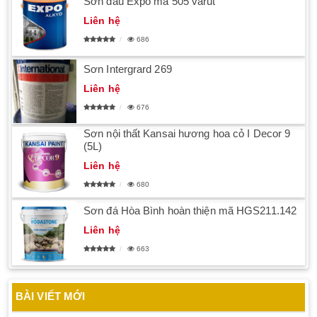
Sơn dầu Expo mã 505 varut
Liên hệ
686
Sơn Intergrard 269
Liên hệ
676
Sơn nội thất Kansai hương hoa cỏ I Decor 9
(5L)
Liên hệ
680
Sơn đá Hòa Bình hoàn thiện mã HGS211.142
Liên hệ
663
BÀI VIẾT MỚI