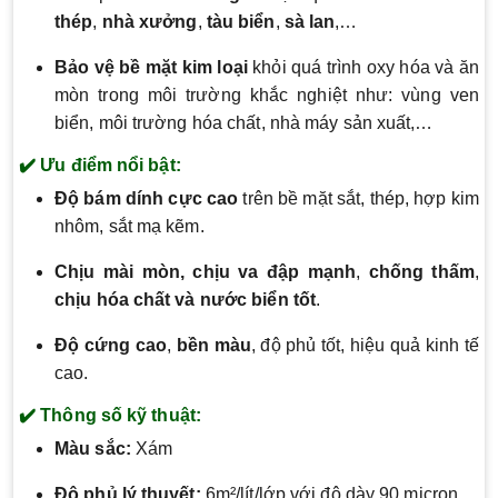
thép
,
nhà xưởng
,
tàu biển
,
sà lan
,…
Bảo vệ bề mặt kim loại
khỏi quá trình oxy hóa và ăn
mòn trong môi trường khắc nghiệt như: vùng ven
biển, môi trường hóa chất, nhà máy sản xuất,…
✔️ Ưu điểm nổi bật:
Độ bám dính cực cao
trên bề mặt sắt, thép, hợp kim
nhôm, sắt mạ kẽm.
Chịu mài mòn, chịu va đập mạnh
,
chống thấm
,
chịu hóa chất và nước biển tốt
.
Độ cứng cao
,
bền màu
, độ phủ tốt, hiệu quả kinh tế
cao.
✔️ Thông số kỹ thuật:
Màu sắc:
Xám
Độ phủ lý thuyết:
6m²/lít/lớp với độ dày 90 micron