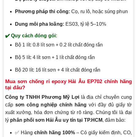
Phương pháp thi công:
Cọ, ru lô, hoặc súng phun
Dung môi pha loãng:
ES03, tỷ lệ 5–10%
✔️ Quy cách đóng gói:
Bộ 1 lít: 0.8 lít sơn + 0.2 lít chất đóng rắn
Bộ 5 lít: 4 lít sơn + 1 lít chất đóng rắn
Bộ 20 lít: 16 lít sơn + 4 lít chất đóng rắn
Mua sơn chống rỉ epoxy Hải Âu EP702 chính hãng
tại đâu?
Công ty TNHH Phương Mỹ Lợi
là địa chỉ chuyên cung
cấp
sơn công nghiệp chính hãng
với đầy đủ giấy tờ
xuất xưởng, hóa đơn chứng từ rõ ràng. Chúng tôi là đại
lý
phân phối sơn Hải Âu uy tín tại TP.HCM
, đảm bảo:
✅ Hàng
chính hãng 100%
– Có giấy kiểm định, CO,