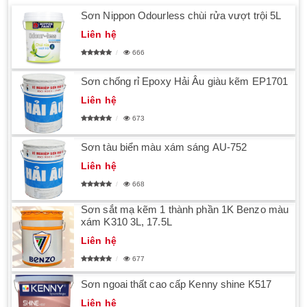
Sơn Nippon Odourless chùi rửa vượt trội 5L
Liên hệ
666
Sơn chống rỉ Epoxy Hải Âu giàu kẽm EP1701
Liên hệ
673
Sơn tàu biển màu xám sáng AU-752
Liên hệ
668
Sơn sắt mạ kẽm 1 thành phần 1K Benzo màu
xám K310 3L, 17.5L
Liên hệ
677
Sơn ngoai thất cao cấp Kenny shine K517
Liên hệ