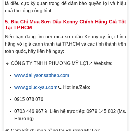
là điều cực kỳ quan trọng để đảm bảo quyền lợi và hiệu
quả thi công công trình.
5. Địa Chỉ Mua Sơn Dầu Kenny Chính Hãng Giá Tốt
Tại TP.HCM
Nếu bạn đang tìm nơi mua sơn dầu Kenny uy tín, chính
hãng với giá cạnh tranh tại TP.HCM và các tỉnh thành trên
toàn quốc, hãy liên hệ ngay:
🔹 CÔNG TY TNHH PHƯƠNG MỸ LỢI📍 Website:
www.dailysonsatthep.com
www.goluckysu.com
📞 Hotline/Zalo:
0915 078 076
0703 446 967📱 Liên hệ trực tiếp: 0979 145 802 (Ms.
Phương)
🎯 Cam kết khi mua hàng tại Phương Mỹ Lợi: