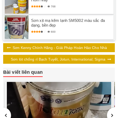
768
Sơn xịt mạ kẽm lạnh SM5002 màu sắc đa
dạng, bền đẹp
600
Sơn Kenny Chính Hãng - Giải Pháp Hoàn Hảo Cho Nhà
Sơn lót chống rỉ Bạch Tuyết, Jotun, International, Sigma
Bài viết liên quan