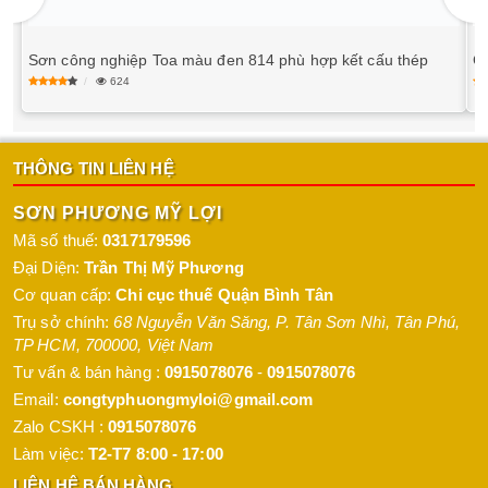
Sơn công nghiệp Toa màu đen 814 phù hợp kết cấu thép
G
624
THÔNG TIN LIÊN HỆ
SƠN PHƯƠNG MỸ LỢI
Mã số thuế:
0317179596
Đại Diện:
Trần Thị Mỹ Phương
Cơ quan cấp:
Chi cục thuế Quận Bình Tân
Trụ sở chính:
68 Nguyễn Văn Săng, P. Tân Sơn Nhì
,
Tân Phú
,
TP HCM
,
700000
,
Việt Nam
Tư vấn & bán hàng :
0915078076
-
0915078076
Email:
congtyphuongmyloi@gmail.com
Zalo CSKH :
0915078076
Làm việc:
T2-T7 8:00 - 17:00
LIÊN HỆ BÁN HÀNG