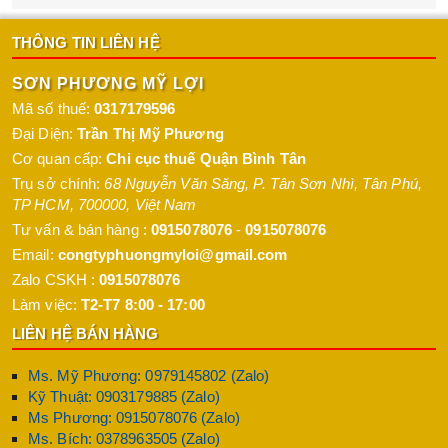
THÔNG TIN LIÊN HỆ
SƠN PHƯƠNG MỸ LỢI
Mã số thuế:
0317179596
Đại Diện:
Trần Thị Mỹ Phương
Cơ quan cấp:
Chi cục thuế Quận Bình Tân
Trụ sở chính:
68 Nguyễn Văn Săng, P. Tân Sơn Nhì
,
Tân Phú
,
TP HCM
,
700000
,
Việt Nam
Tư vấn & bán hàng :
0915078076
-
0915078076
Email:
congtyphuongmyloi@gmail.com
Zalo CSKH :
0915078076
Làm việc:
T2-T7 8:00 - 17:00
LIÊN HỆ BÁN HÀNG
Ms. Mỹ Phương: 0979145802 (Zalo)
Kỹ Thuật: 0903179885 (Zalo)
Ms Phương: 0915078076 (Zalo)
Ms. Bích: 0378963505 (Zalo)