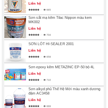
Liên hệ
665
Sơn sắt mạ kẽm Tilac Nippon màu kem
MK002
Liên hệ
704
SƠN LÓT HI-SEALER 2001
Liên hệ
659
Sơn epoxy kẽm METAZINC EP-50 bộ 4L
Liên hệ
710
Sơn alkyd phủ Thế Hệ Mới màu xanh dương
đậm AC3458
Liên hệ
669