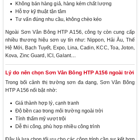
Không bán hàng giả, hàng kém chất lượng
Hỗ trợ kỹ thuật tận tâm
Tư vấn đúng nhu cầu, không chèo kéo
Ngoài Sơn Vân Bông HTP A156, công ty còn cung cấp
nhiều thương hiệu sơn uy tín như: Nippon, Hải Âu, Thế
Hệ Mới, Bạch Tuyết, Expo, Lina, Cadin, KCC, Toa, Joton,
Kova, Zinc Guard, ICI, Galant…
Lý do nên chọn Sơn Vân Bông HTP A156 ngoài trời
Trong bối cảnh thị trường sơn đa dạng, Sơn Vân Bông
HTP A156 nổi bật nhờ:
Giá thành hợp lý, cạnh tranh
Độ bền cao trong môi trường ngoài trời
Tính thẩm mỹ vượt trội
Dễ thi công, phù hợp nhiều công trình
Đây là lựa chọn tối ưu cho các công trình cần sự kết hợp