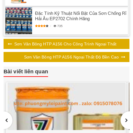
Đặc Tính Kỹ Thuật Nổi Bật Của Sơn Chống Rỉ
Hải Âu EP2702 Chính Hãng
735
Sơn Vân Bông HTP A156 Cho Công Trình Ngoại Thất
Sơn Vân Bông HTP A156 Ngoại Thất Độ Bền Cao
Bài viết liên quan