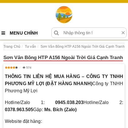
×
MENU CHÍNH
Trang Chủ
Tư vấn
Sơn Vân Bông HTP A156 Ngoài Trời Giá Cạnh Tranh
Sơn Vân Bông HTP A156 Ngoài Trời Giá Cạnh Tranh
574
THÔNG TIN LIÊN HỆ MUA HÀNG – CÔNG TY TNHH
PHƯƠNG MỸ LỢI (ĐẶT HÀNG NHANH)
Công ty TNHH
Phương Mỹ Lợi
Hotline/Zalo 1:
0945.038.203
Hotline/Zalo 2:
0378.963.505
Gặp:
Ms. Bích (Zalo)
Website đặt hàng: