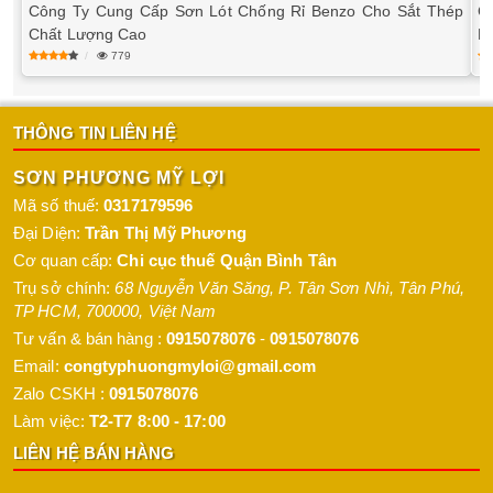
Công Ty Cung Cấp Sơn Lót Chống Rỉ Benzo Cho Sắt Thép
Cầ
Chất Lượng Cao
Na
779
THÔNG TIN LIÊN HỆ
SƠN PHƯƠNG MỸ LỢI
Mã số thuế:
0317179596
Đại Diện:
Trần Thị Mỹ Phương
Cơ quan cấp:
Chi cục thuế Quận Bình Tân
Trụ sở chính:
68 Nguyễn Văn Săng, P. Tân Sơn Nhì
,
Tân Phú
,
TP HCM
,
700000
,
Việt Nam
Tư vấn & bán hàng :
0915078076
-
0915078076
Email:
congtyphuongmyloi@gmail.com
Zalo CSKH :
0915078076
Làm việc:
T2-T7 8:00 - 17:00
LIÊN HỆ BÁN HÀNG