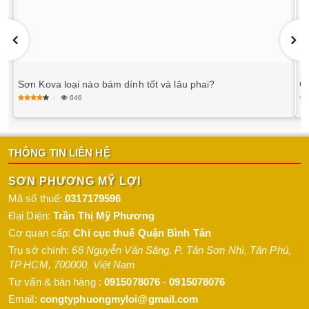
Sơn Kova loại nào bám dính tốt và lâu phai?
C
646
THÔNG TIN LIÊN HỆ
SƠN PHƯƠNG MỸ LỢI
Mã số thuế:
0317179596
Đại Diện:
Trần Thị Mỹ Phương
Cơ quan cấp:
Chi cục thuế Quận Bình Tân
Trụ sở chính:
68 Nguyễn Văn Săng, P. Tân Sơn Nhì
,
Tân Phú
,
TP HCM
,
700000
,
Việt Nam
Tư vấn & bán hàng :
0915078076
-
0915078076
Email:
congtyphuongmyloi@gmail.com