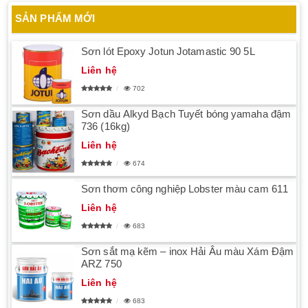
SẢN PHẨM MỚI
Sơn lót Epoxy Jotun Jotamastic 90 5L
Liên hệ
702
Sơn dầu Alkyd Bạch Tuyết bóng yamaha đậm
736 (16kg)
Liên hệ
674
Sơn thơm công nghiệp Lobster màu cam 611
Liên hệ
683
Sơn sắt mạ kẽm – inox Hải Âu màu Xám Đậm
ARZ 750
Liên hệ
683