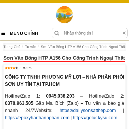
×
MENU CHÍNH
Trang Chủ
Tư vấn
Sơn Vân Bông HTP A156 Cho Công Trình Ngoại Thất
Sơn Vân Bông HTP A156 Cho Công Trình Ngoại Thất
575
CÔNG TY TNHH PHƯƠNG MỸ LỢI – NHÀ PHÂN PHỐI
SƠN UY TÍN TẠI TP.HCM
Hotline/Zalo 1:
0945.038.203
– Hotline/Zalo 2:
0378.963.505
Gặp Ms. Bích (Zalo) – Tư vấn & báo giá
nhanh 24/7Website:
https://dailysonsatthep.com
|
https://epoxyhaithanhphan.com
|
https://goluckysu.com