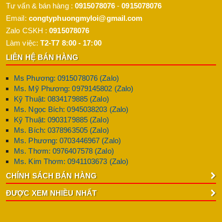
Tư vấn & bán hàng :
0915078076
-
0915078076
Email:
congtyphuongmyloi@gmail.com
Zalo CSKH :
0915078076
Làm việc:
T2-T7 8:00 - 17:00
LIÊN HỆ BÁN HÀNG
Ms Phương: 0915078076 (Zalo)
Ms. Mỹ Phương: 0979145802 (Zalo)
Kỹ Thuật: 0834179885 (Zalo)
Ms. Ngọc Bích: 0945038203 (Zalo)
Kỹ Thuật: 0903179885 (Zalo)
Ms. Bích: 0378963505 (Zalo)
Ms. Phương: 0703446967 (Zalo)
Ms. Thơm: 0976407578 (Zalo)
Ms. Kim Thơm: 0941103673 (Zalo)
CHÍNH SÁCH BÁN HÀNG
ĐƯỢC XEM NHIỀU NHẤT