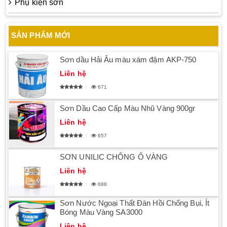
Phụ kiện sơn
SẢN PHẨM MỚI
Sơn dầu Hải Âu màu xám đậm AKP-750
Liên hệ
671
Sơn Dầu Cao Cấp Màu Nhũ Vàng 900gr
Liên hệ
657
SƠN UNILIC CHỐNG Ố VÀNG
Liên hệ
688
Sơn Nước Ngoại Thất Đàn Hồi Chống Bụi, Ít
Bóng Màu Vàng SA3000
Liên hệ