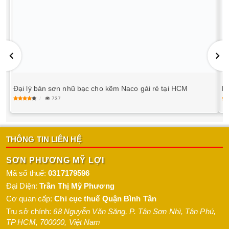
Đại lý bán sơn nhũ bạc cho kẽm Naco gái rẻ tại HCM
Nơ
737
THÔNG TIN LIÊN HỆ
SƠN PHƯƠNG MỸ LỢI
Mã số thuế:
0317179596
Đại Diện:
Trần Thị Mỹ Phương
Cơ quan cấp:
Chi cục thuế Quận Bình Tân
Trụ sở chính:
68 Nguyễn Văn Săng, P. Tân Sơn Nhì
,
Tân Phú
,
TP HCM
,
700000
,
Việt Nam