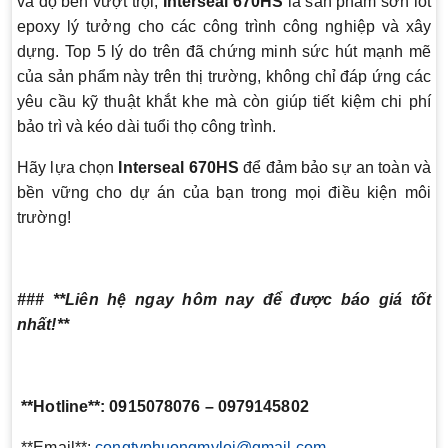
và độ bền vượt trội,
Interseal 670HS
là sản phẩm sơn lót
epoxy lý tưởng cho các công trình công nghiệp và xây
dựng. Top 5 lý do trên đã chứng minh sức hút mạnh mẽ
của sản phẩm này trên thị trường, không chỉ đáp ứng các
yêu cầu kỹ thuật khắt khe mà còn giúp tiết kiệm chi phí
bảo trì và kéo dài tuổi thọ công trình.
Hãy lựa chọn
Interseal 670HS
để đảm bảo sự an toàn và
bền vững cho dự án của bạn trong mọi điều kiện môi
trường!
### **Liên hệ ngay hôm nay để được báo giá tốt
nhất!**
**Hotline**: 0915078076
– 0979145802
**Email**:
congtyphuongmyloi@gmail.com