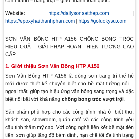
cạnh tranh – hàng thật – giao nhanh toàn quốc.
Website:
https://dailysonsatthep.com
|
https://epoxyhaithanhphan.com
|
https://goluckysu.com
SƠN VÂN BÔNG HTP A156 CHỐNG BONG TRÓC
HIỆU QUẢ – GIẢI PHÁP HOÀN THIỆN TƯỜNG CAO
CẤP
1. Giới thiệu Sơn Vân Bông HTP A156
Sơn Vân Bông HTP A156 là dòng sơn trang trí thế hệ
mới được thiết kế chuyên biệt cho bề mặt tường nội –
ngoại thất, giúp tạo hiệu ứng vân bông sang trọng và đặc
biệt nổi bật với khả năng
chống bong tróc vượt trội
.
Sản phẩm phù hợp cho các công trình nhà ở, biệt thự,
khách sạn, showroom, quán café và các công trình yêu
cầu tính thẩm mỹ cao. Với công nghệ liên kết bề mặt tiên
tiến, sơn giúp tăng độ bám dính, hạn chế tối đa tình trạng