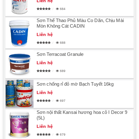
Liên hệ
684
Sơn Thể Thao Phủ Màu Co Dãn, Chịu Mài
Mòn Không Cát CADIN
Liên hệ
688
Sơn Terracoat Granule
Liên hệ
689
Sơn chống rỉ đỏ mờ Bạch Tuyết 16kg
Liên hệ
697
Sơn nội thất Kansai hương hoa cỏ I Decor 9
(5L)
Liên hệ
679